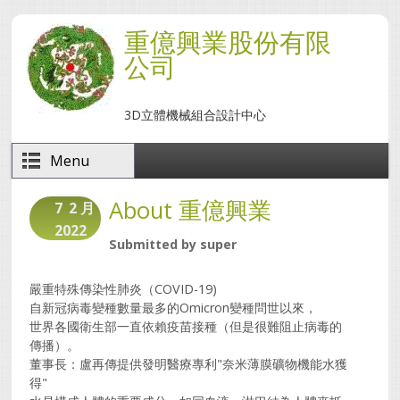
移至主內容
重億興業股份有限
公司
3D立體機械組合設計中心
Menu
About 重億興業
7
2 月
2022
Submitted by
super
嚴重特殊傳染性肺炎（COVID-19)
自新冠病毒變種數量最多的Omicron變種問世以來，
世界各國衛生部一直依賴疫苗接種（但是很難阻止病毒的
傳播）。
董事長：盧再傳提供發明醫療專利"奈米薄膜礦物機能水獲
得"