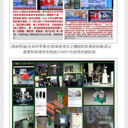
(無絕對論)生命科學養生(飲喝食用水之機能防疫傳染病毒)阻止
嚴重特殊傳染性肺炎(COVID19)疫情持續延燒。