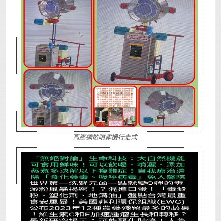
高壓擴散噴霧機行走式