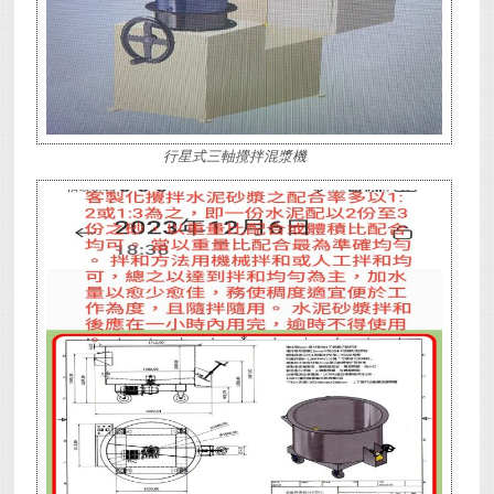
行星式三軸攪拌混漿機