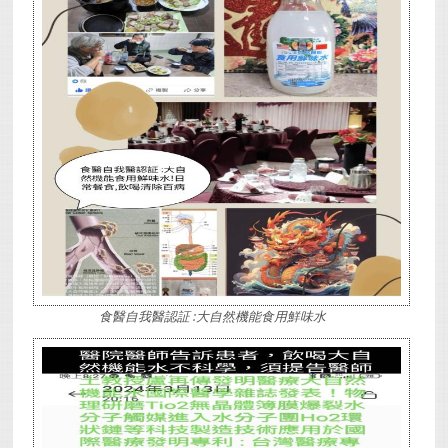
食醫自我醫認証 :大自然機能食用鮮味水