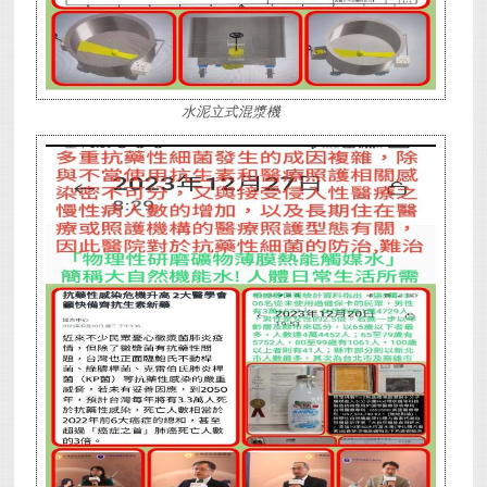
水泥立式混漿機