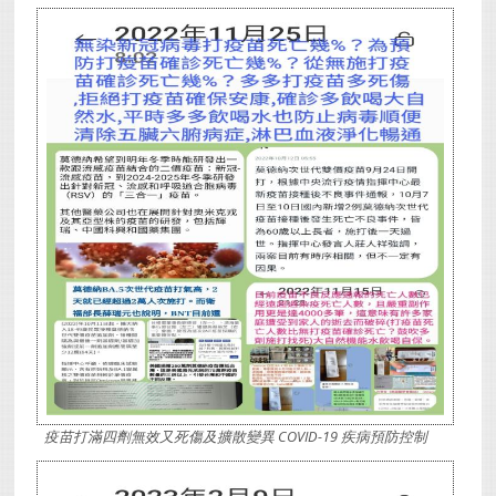
疫苗打滿四劑無效又死傷及擴散變異 COVID-19 疾病預防控制