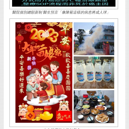
醫院個別總額新制 醫生預言「像陳菊這樣的病患將成人球」