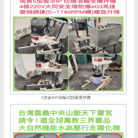
5加侖3HP滾輪式防爆攪拌機