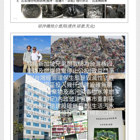
研拌機簡介應用(攪拌,研磨,乳化)