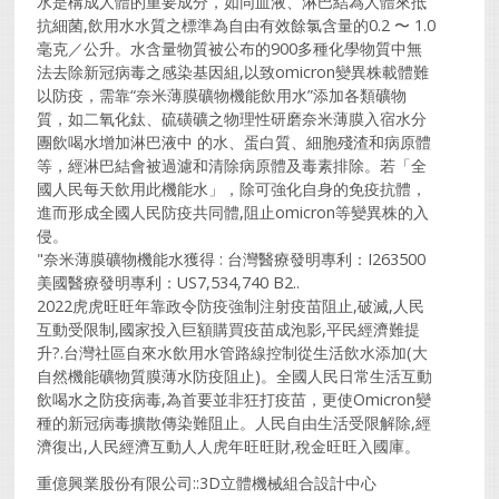
水是構成人體的重要成分，如同血液、淋巴結為人體來抵
抗細菌,飲用水水質之標準為自由有效餘氯含量的0.2 〜 1.0
毫克／公升。水含量物質被公布的900多種化學物質中無
法去除新冠病毒之感染基因組,以致omicron變異株載體難
以防疫，需靠“奈米薄膜礦物機能飲用水”添加各類礦物
質，如二氧化鈦、硫磺礦之物理性研磨奈米薄膜入宿水分
團飲喝水增加淋巴液中 的水、蛋白質、細胞殘渣和病原體
等，經淋巴結會被過濾和清除病原體及毒素排除。若「全
國人民每天飲用此機能水」，除可強化自身的免疫抗體，
進而形成全國人民防疫共同體,阻止omicron等變異株的入
侵。
"奈米薄膜礦物機能水獲得 : 台灣醫療發明專利：I263500
美國醫療發明專利：US7,534,740 B2..
2022虎虎旺旺年靠政令防疫強制注射疫苗阻止,破滅,人民
互動受限制,國家投入巨額購買疫苗成泡影,平民經濟難提
升?.台灣社區自來水飲用水管路線控制從生活飲水添加(大
自然機能礦物質膜薄水防疫阻止)。全國人民日常生活互動
飲喝水之防疫病毒,為首要並非狂打疫苗，更使Omicron變
種的新冠病毒擴散傳染難阻止。人民自由生活受限解除,經
濟復出,人民經濟互動人人虎年旺旺財,稅金旺旺入國庫。
重億興業股份有限公司::3D立體機械組合設計中心