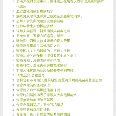
血液淨化與免疫重生：礦稀膜活化酶在人體循環系統的劃時
代應用
血管血液清除食療飲喝水
觸媒薄膜礦環血脈淋巴腺結産形腫癌粒消除」
超加工食品與大腸癌風險的關聯
逆齡年養生人體機能要點
遠離支架循環：醫療極限與自救之道
避免停塞「五臟六腑器官」聚癌
醫治與中西醫大數據醫療的龐大費用
醫療副作用産生其他病症之危
醫療困境：主治醫師的「三難」抉擇
醫療治療的副作用可能引發其他新的病症
醫療真相：沒錢者的重生指南
醫療科技：血液再生與機能水關鍵
非侵入性抗癌系統終極摘要本專利思維
預防,緊急,食物重毒
食材含有不可預知,農藥殘留,雞蛋再爆農藥殘留芬普尼超標
食療保健清除血污病症1
食療對於血癌高風險族群保健
食療時刻清除病因子需添入大自然機能水
食療無時無刻清除癌基因
食療自我醫認証，避免誤認藥品
食療類澱粉沉積症清除
食藥養生應注意農藥殘留及病菌問題