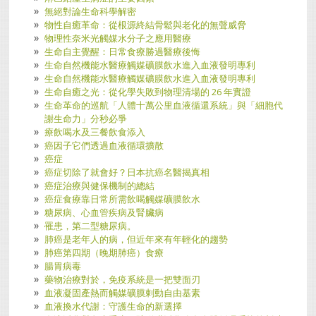
無絕對論生命科學解密
物性自癒革命：從根源終結骨鬆與老化的無聲威脅
物理性奈米光觸媒水分子之應用醫療
生命自主覺醒：日常食療勝過醫療後悔
生命自然機能水醫療觸媒礦膜飲水進入血液發明專利
生命自然機能水醫療觸媒礦膜飲水進入血液發明專利
生命自癒之光：從化學失敗到物理清場的 26 年實證
生命革命的巡航「人體十萬公里血液循還系統」與「細胞代
謝生命力」分秒必爭
療飲喝水及三餐飲食添入
癌因子它們透過血液循環擴散
癌症
癌症切除了就會好？日本抗癌名醫揭真相
癌症治療與健保機制的總結
癌症食療靠日常所需飲喝觸媒礦膜飲水
糖尿病、心血管疾病及腎臟病
罹患，第二型糖尿病。
肺癌是老年人的病，但近年來有年輕化的趨勢
肺癌第四期（晚期肺癌）食療
腸胃病毒
藥物治療對於，免疫系統是一把雙面刃
血液凝固產熱而觸媒礦膜剌動自由基素
血液換水代謝：守護生命的新選擇