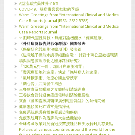
A型流感抗藥性升至6％
COVID-19、腸病毒蠢蠢欲動的季節
Warm Greetings from "International Clinical and Medical
Case Reports Journal (ISSN: 2832-5788)
Warm Greetings from "International Clinical and Medical
Case Reports Journal
​✨ 劃時代靈性科技：無絕對論機能水「億萬磁礦」
《外科病例報告與影像雜誌》國際發表
《癌症研究與細胞治療期刊》發表篇
《磁電離子機能水誘導細胞自噬： 針對十萬公里微循環清
場與固態腫瘤液化之臨床路徑研究》
「120萬元打一針，2個月癌細胞清零」
「毒死癌细胞的進度」快於「拖垮病人的速度」
「氣球擴張術」治療心臟血管狹窄
「糖心腎」共病發生風險
三餐飲食及飲喝稱之食療時刻清除巡疫
三餐飲食對於避免癌症需時刻清除重要性
來自《國際臨床與醫學病例報告雜誌》的熱情問候
健康無預警死亡通常是指猝死
免疫系統保護身體免受感染和疾病
免疫系統可作為盾牌為大自然機能水
全球各國政策對於新冠疫苗接種防疫失敗解封共存要點
Policies of various countries around the world for the