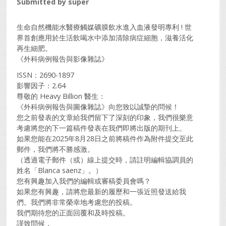
Submitted by
super
生命自然機能水醫療觸媒礦膜飲水進入血液發明專利 ! 世
界首創應用於生活飲喝水中添加清除病症細胞，滋養活化
再生細肥。
《外科病例報告與影像雜誌》
ISSN：2690-1897
影響因子：2.64
尊敬的 Heavy Billion 醫生：
《外科病例報告與圖像雜誌》向您致以誠摯的問候！
您之前發表的文章給我們留下了深刻的印象，我們很樂意
考慮將您的下一篇稿件發表在我們即將出版的期刊上。
如果您能在2025年8月28日之前將稿件作為附件提交至此
郵件，我們將不勝感激。
（透過電子郵件（或）線上提交時，請註明編輯協調員的
姓名「Blanca saenz」。）
您有興趣加入我們的編輯或審稿委員會嗎？
如果您有興趣，請將您最新的履歷和一張近照發送給我
們。我們將非常榮幸地考慮您的投稿。
我們期待您的正面回覆和及時投稿。
謹致問候，