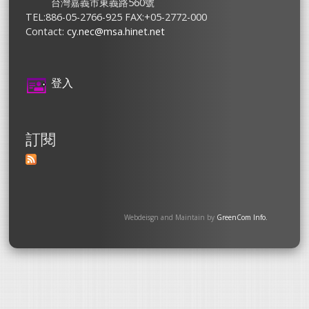
台灣嘉義市東義路560號
TEL:886-05-2766-925 FAX:+05-2772-000
Contact:
cy.nec@msa.hinet.net
登入
訂閱
Webdeisgn and Maintain by
GreenCom Info.