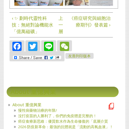
‹ ​✨ 劃時代靈性科
上
《癌症研究與細胞治
技：無絕對論機能水
一
療期刊》發表篇 ›
「億萬磁礦」
層
Facebook
Twitter
Line
WeChat
友善列印版本
About 重億興業
About 重億興業
慢性病藥物治療的年限/
沒打疫苗的人勝利了，你們的免疫體是完整的！
癌症食療新思維：優質飲水作為生命修復的「底層介質
2026 防疫新革命：最強的抗體就是「流動的高氧血液」！