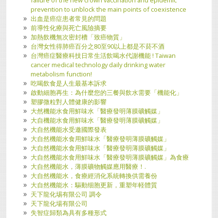
failure of the new crown vaccination and epidemic
prevention to unblock the main points of coexistence
出血是癌症患者常見的問題
前導性化療與死亡風險摘要
加熱飲機無次密封槽「致癌物質」
台灣女性得肺癌百分之80至90以上都是不菸不酒
台灣癌症醫療科技日常生活飲喝水代謝機能 ! Taiwan
cancer medical technology daily drinking water
metabolism function!
吃喝飲食是人生最基本訴求
啟動細胞再生：為什麼您的三餐與飲水需要「機能化」
塑膠微粒對人體健康的影響
大然機能水食用鮮味水「醫療發明薄膜礦觸媒」
大自機能水食用鮮味水「醫療發明薄膜礦觸媒」
大自然機能水受邀國際發表
大自然機能水食用鮮味水「醫療發明薄膜礦觸媒」
大自然機能水食用鮮味水「醫療發明薄膜礦觸媒」
大自然機能水食用鮮味水「醫療發明薄膜礦觸媒」為食療
大自然機能水，薄膜礦物觸媒應用醫療！.
大自然機能水，食療經消化系統轉換供需養份
大自然機能水：驅動细胞更新，重塑年軽體質
天下龍化埸有限公司 調令
天下龍化場有限公司
失智症歸類為具有多種形式