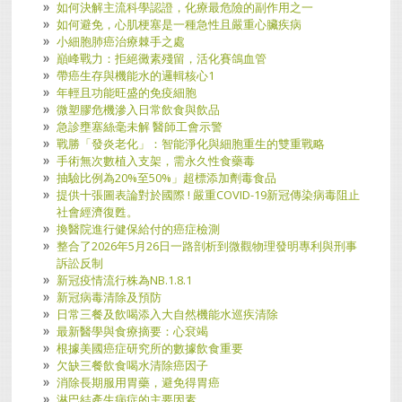
如何決解主流科學認證，化療最危險的副作用之一
如何避免，心肌梗塞是一種急性且嚴重心臟疾病
小細胞肺癌治療棘手之處
巔峰戰力：拒絕黴素殘留，活化賽鴿血管
帶癌生存與機能水的邏輯核心1
年輕且功能旺盛的免疫細胞
微塑膠危機滲入日常飲食與飲品
急診壅塞絲毫未解 醫師工會示警
戰勝「發炎老化」：智能淨化與細胞重生的雙重戰略
手術無次數植入支架，需永久性食藥毒
抽驗比例為20%至50%」超標添加劑毒食品
提供十張圖表論對於國際 ! 嚴重COVID-19新冠傳染病毒阻止
社會經濟復甦。
換醫院進行健保給付的癌症檢測
整合了2026年5月26日一路剖析到微觀物理發明專利與刑事
訴訟反制
新冠疫情流行株為NB.1.8.1
新冠病毒清除及預防
日常三餐及飲喝添入大自然機能水巡疾清除
最新醫學與食療摘要：心袞竭
根據美國癌症研究所的數據飲食重要
欠缺三餐飲食喝水清除癌因子
消除長期服用胃藥，避免得胃癌
淋巴結產生病症的主要因素