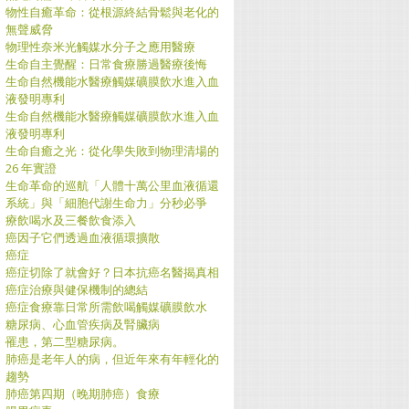
物性自癒革命：從根源終結骨鬆與老化的
無聲威脅
物理性奈米光觸媒水分子之應用醫療
生命自主覺醒：日常食療勝過醫療後悔
生命自然機能水醫療觸媒礦膜飲水進入血
液發明專利
生命自然機能水醫療觸媒礦膜飲水進入血
液發明專利
生命自癒之光：從化學失敗到物理清場的
26 年實證
生命革命的巡航「人體十萬公里血液循還
系統」與「細胞代謝生命力」分秒必爭
療飲喝水及三餐飲食添入
癌因子它們透過血液循環擴散
癌症
癌症切除了就會好？日本抗癌名醫揭真相
癌症治療與健保機制的總結
癌症食療靠日常所需飲喝觸媒礦膜飲水
糖尿病、心血管疾病及腎臟病
罹患，第二型糖尿病。
肺癌是老年人的病，但近年來有年輕化的
趨勢
肺癌第四期（晚期肺癌）食療