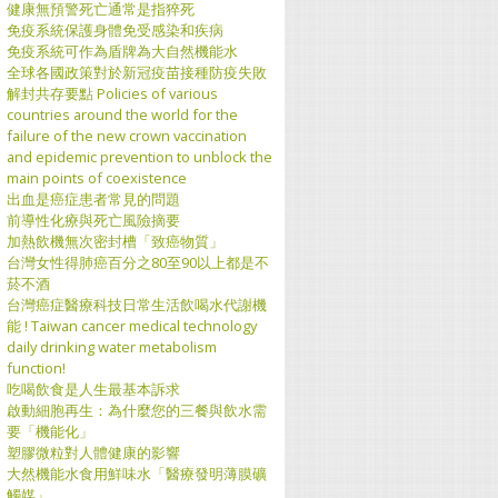
健康無預警死亡通常是指猝死
免疫系統保護身體免受感染和疾病
免疫系統可作為盾牌為大自然機能水
全球各國政策對於新冠疫苗接種防疫失敗
解封共存要點 Policies of various
countries around the world for the
failure of the new crown vaccination
and epidemic prevention to unblock the
main points of coexistence
出血是癌症患者常見的問題
前導性化療與死亡風險摘要
加熱飲機無次密封槽「致癌物質」
台灣女性得肺癌百分之80至90以上都是不
菸不酒
台灣癌症醫療科技日常生活飲喝水代謝機
能 ! Taiwan cancer medical technology
daily drinking water metabolism
function!
吃喝飲食是人生最基本訴求
啟動細胞再生：為什麼您的三餐與飲水需
要「機能化」
塑膠微粒對人體健康的影響
大然機能水食用鮮味水「醫療發明薄膜礦
觸媒」