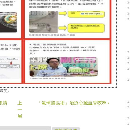
速度」
胞清
上
「氣球擴張術」治療心臟血管狹窄 ›
一
層