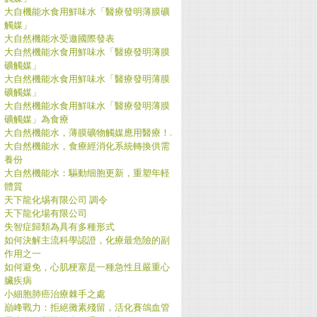
大自機能水食用鮮味水「醫療發明薄膜礦
觸媒」
大自然機能水受邀國際發表
大自然機能水食用鮮味水「醫療發明薄膜
礦觸媒」
大自然機能水食用鮮味水「醫療發明薄膜
礦觸媒」
大自然機能水食用鮮味水「醫療發明薄膜
礦觸媒」為食療
大自然機能水，薄膜礦物觸媒應用醫療！.
大自然機能水，食療經消化系統轉換供需
養份
大自然機能水：驅動细胞更新，重塑年軽
體質
天下龍化埸有限公司 調令
天下龍化場有限公司
失智症歸類為具有多種形式
如何決解主流科學認證，化療最危險的副
作用之一
如何避免，心肌梗塞是一種急性且嚴重心
臟疾病
小細胞肺癌治療棘手之處
巔峰戰力：拒絕黴素殘留，活化賽鴿血管