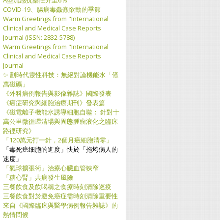
COVID-19、腸病毒蠢蠢欲動的季節
Warm Greetings from "International
Clinical and Medical Case Reports
Journal (ISSN: 2832-5788)
Warm Greetings from "International
Clinical and Medical Case Reports
Journal
​✨ 劃時代靈性科技：無絕對論機能水「億
萬磁礦」
《外科病例報告與影像雜誌》國際發表
《癌症研究與細胞治療期刊》發表篇
《磁電離子機能水誘導細胞自噬： 針對十
萬公里微循環清場與固態腫瘤液化之臨床
路徑研究》
「120萬元打一針，2個月癌細胞清零」
「毒死癌细胞的進度」快於「拖垮病人的
速度」
「氣球擴張術」治療心臟血管狹窄
「糖心腎」共病發生風險
三餐飲食及飲喝稱之食療時刻清除巡疫
三餐飲食對於避免癌症需時刻清除重要性
來自《國際臨床與醫學病例報告雜誌》的
熱情問候