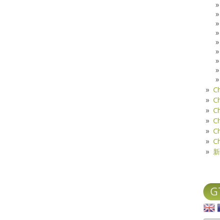
C
C
C
C
C
C
新
G