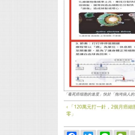
「毒死癌细胞的進度」快於「拖垮病人的
‹ 「120萬元打一針，2個月癌細
零」