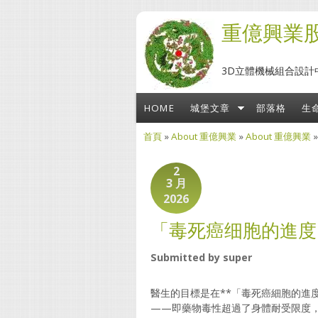
移至主內容
重億興業
3D立體機械組合設計
HOME
城堡文章
部落格
生
首頁
»
About 重億興業
»
About 重億興業
您在這裡
2
3 月
2026
「毒死癌细胞的進度
Submitted by
super
醫生的目標是在**「毒死癌細胞的進
——即藥物毒性超過了身體耐受限度