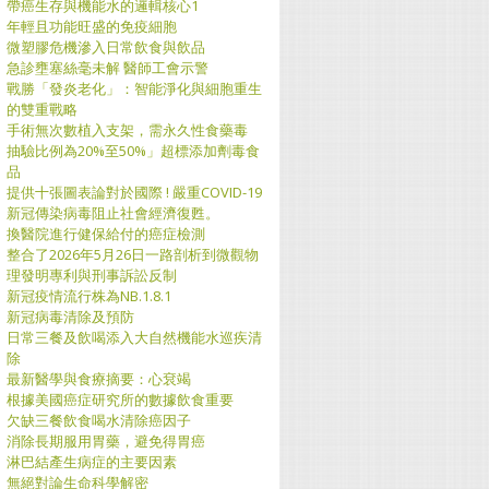
帶癌生存與機能水的邏輯核心1
年輕且功能旺盛的免疫細胞
微塑膠危機滲入日常飲食與飲品
急診壅塞絲毫未解 醫師工會示警
戰勝「發炎老化」：智能淨化與細胞重生
的雙重戰略
手術無次數植入支架，需永久性食藥毒
抽驗比例為20%至50%」超標添加劑毒食
品
提供十張圖表論對於國際 ! 嚴重COVID-19
新冠傳染病毒阻止社會經濟復甦。
換醫院進行健保給付的癌症檢測
整合了2026年5月26日一路剖析到微觀物
理發明專利與刑事訴訟反制
新冠疫情流行株為NB.1.8.1
新冠病毒清除及預防
日常三餐及飲喝添入大自然機能水巡疾清
除
最新醫學與食療摘要：心袞竭
根據美國癌症研究所的數據飲食重要
欠缺三餐飲食喝水清除癌因子
消除長期服用胃藥，避免得胃癌
淋巴結產生病症的主要因素
無絕對論生命科學解密