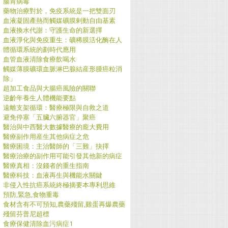
腸胃病毒
藥物治療對於，免疫系統是一把雙面刃
血液凝固產熱而觸媒礦膜剌動自由基素
血液換水代謝：守護生命的新選擇
血液淨化與免疫重生：礦稀膜活化酶在人
體循環系統的劃時代應用
血管血液清除食療飲喝水
觸媒薄膜礦環血脈淋巴腺結産形腫癌粒消
除」
超加工食品與大腸癌風險的關聯
逆齡年養生人體機能要點
遠離支架循環：醫療極限與自救之道
避免停塞「五臟六腑器官」聚癌
醫治與中西醫大數據醫療的龐大費用
醫療副作用産生其他病症之危
醫療困境：主治醫師的「三難」抉擇
醫療治療的副作用可能引發其他新的病症
醫療真相：沒錢者的重生指南
醫療科技：血液再生與機能水關鍵
非侵入性抗癌系統終極摘要本專利思維
預防,緊急,食物重毒
食材含有不可預知,農藥殘留,雞蛋再爆農藥
殘留芬普尼超標
食療保健清除血污病症1