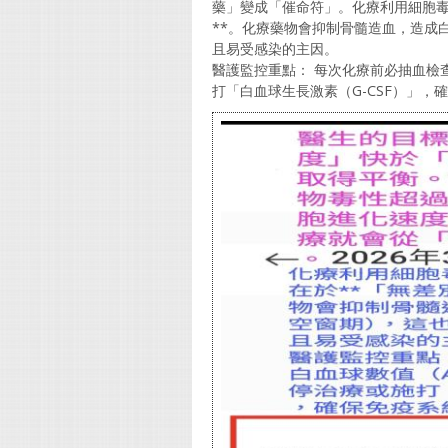
藥」變成「催命符」。​化療利用細胞
**。化療藥物會抑制骨髓造血，造成
且易受感染的主因。
​醫護監控重點： 每次化療前必抽血
打「白血球生長激素（G-CSF）」，