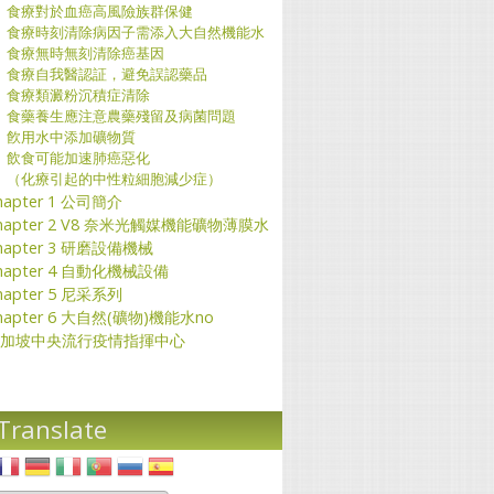
食療對於血癌高風險族群保健
食療時刻清除病因子需添入大自然機能水
食療無時無刻清除癌基因
食療自我醫認証，避免誤認藥品
食療類澱粉沉積症清除
食藥養生應注意農藥殘留及病菌問題
飮用水中添加礦物質
飲食可能加速肺癌惡化
（化療引起的中性粒細胞減少症）
hapter 1 公司簡介
hapter 2 V8 奈米光觸媒機能礦物薄膜水
hapter 3 研磨設備機械
hapter 4 自動化機械設備
hapter 5 尼采系列
hapter 6 大自然(礦物)機能水no
加坡中央流行疫情指揮中心
Translate