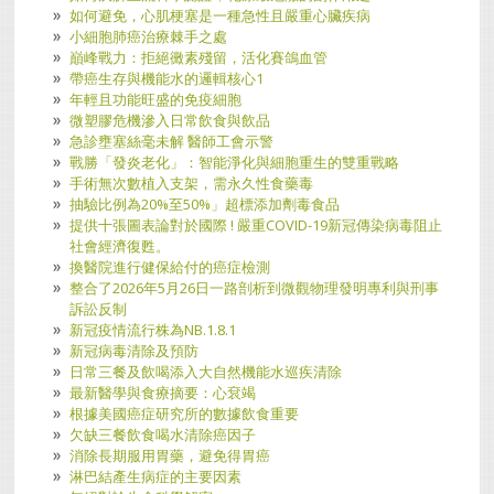
如何避免，心肌梗塞是一種急性且嚴重心臟疾病
小細胞肺癌治療棘手之處
巔峰戰力：拒絕黴素殘留，活化賽鴿血管
帶癌生存與機能水的邏輯核心1
年輕且功能旺盛的免疫細胞
微塑膠危機滲入日常飲食與飲品
急診壅塞絲毫未解 醫師工會示警
戰勝「發炎老化」：智能淨化與細胞重生的雙重戰略
手術無次數植入支架，需永久性食藥毒
抽驗比例為20%至50%」超標添加劑毒食品
提供十張圖表論對於國際 ! 嚴重COVID-19新冠傳染病毒阻止
社會經濟復甦。
換醫院進行健保給付的癌症檢測
整合了2026年5月26日一路剖析到微觀物理發明專利與刑事
訴訟反制
新冠疫情流行株為NB.1.8.1
新冠病毒清除及預防
日常三餐及飲喝添入大自然機能水巡疾清除
最新醫學與食療摘要：心袞竭
根據美國癌症研究所的數據飲食重要
欠缺三餐飲食喝水清除癌因子
消除長期服用胃藥，避免得胃癌
淋巴結產生病症的主要因素