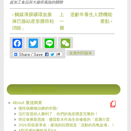
超加工食品與大腸癌風險的關聯
‹ 觸媒薄膜礦環血脈
上
逆齡年養生人體機能
淋巴腺結産形腫癌粒
一
要點 ›
消除」
層
Facebook
Twitter
Line
WeChat
友善列印版本
About 重億興業
About 重億興業
慢性病藥物治療的年限/
沒打疫苗的人勝利了，你們的免疫體是完整的！
癌症食療新思維：優質飲水作為生命修復的「底層介質
2026 防疫新革命：最強的抗體就是「流動的高氧血液」！
A型流感抗藥性升至6％