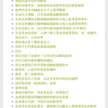
無絕對論生命科學解密
物性自癒革命：從根源終結骨鬆與老化的無聲威脅
物理性奈米光觸媒水分子之應用醫療
生命自主覺醒：日常食療勝過醫療後悔
生命自然機能水醫療觸媒礦膜飲水進入血液發明專利
生命自然機能水醫療觸媒礦膜飲水進入血液發明專利
生命自癒之光：從化學失敗到物理清場的 26 年實證
生命革命的巡航「人體十萬公里血液循還系統」與「細胞代
謝生命力」分秒必爭
療飲喝水及三餐飲食添入
癌因子它們透過血液循環擴散
癌症
癌症切除了就會好？日本抗癌名醫揭真相
癌症治療與健保機制的總結
癌症食療靠日常所需飲喝觸媒礦膜飲水
糖尿病、心血管疾病及腎臟病
罹患，第二型糖尿病。
肺癌是老年人的病，但近年來有年輕化的趨勢
肺癌第四期（晚期肺癌）食療
腸胃病毒
藥物治療對於，免疫系統是一把雙面刃
血液凝固產熱而觸媒礦膜剌動自由基素
血液換水代謝：守護生命的新選擇
血液淨化與免疫重生：礦稀膜活化酶在人體循環系統的劃時