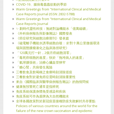
COVID-19、腸病毒蠢蠢欲動的季節
Warm Greetings from "International Clinical and Medical
Case Reports Journal (ISSN: 2832-5788)
Warm Greetings from "International Clinical and Medical
Case Reports Journal
​✨ 劃時代靈性科技：無絕對論機能水「億萬磁礦」
《外科病例報告與影像雜誌》國際發表
《癌症研究與細胞治療期刊》發表篇
《磁電離子機能水誘導細胞自噬： 針對十萬公里微循環清
場與固態腫瘤液化之臨床路徑研究》
「120萬元打一針，2個月癌細胞清零」
「毒死癌细胞的進度」快於「拖垮病人的速度」
「氣球擴張術」治療心臟血管狹窄
「糖心腎」共病發生風險
三餐飲食及飲喝稱之食療時刻清除巡疫
三餐飲食對於避免癌症需時刻清除重要性
來自《國際臨床與醫學病例報告雜誌》的熱情問候
健康無預警死亡通常是指猝死
免疫系統保護身體免受感染和疾病
免疫系統可作為盾牌為大自然機能水
全球各國政策對於新冠疫苗接種防疫失敗解封共存要點
Policies of various countries around the world for the
failure of the new crown vaccination and epidemic