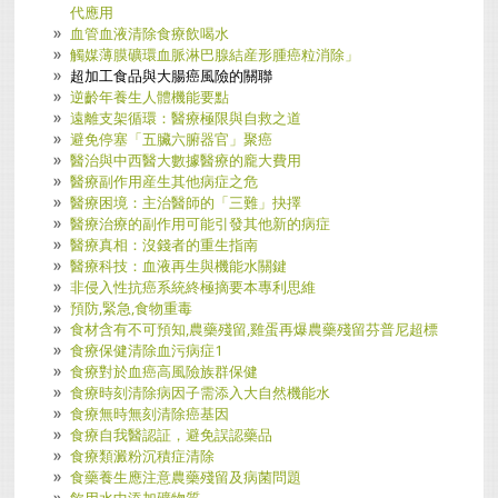
代應用
血管血液清除食療飲喝水
觸媒薄膜礦環血脈淋巴腺結産形腫癌粒消除」
超加工食品與大腸癌風險的關聯
逆齡年養生人體機能要點
遠離支架循環：醫療極限與自救之道
避免停塞「五臟六腑器官」聚癌
醫治與中西醫大數據醫療的龐大費用
醫療副作用産生其他病症之危
醫療困境：主治醫師的「三難」抉擇
醫療治療的副作用可能引發其他新的病症
醫療真相：沒錢者的重生指南
醫療科技：血液再生與機能水關鍵
非侵入性抗癌系統終極摘要本專利思維
預防,緊急,食物重毒
食材含有不可預知,農藥殘留,雞蛋再爆農藥殘留芬普尼超標
食療保健清除血污病症1
食療對於血癌高風險族群保健
食療時刻清除病因子需添入大自然機能水
食療無時無刻清除癌基因
食療自我醫認証，避免誤認藥品
食療類澱粉沉積症清除
食藥養生應注意農藥殘留及病菌問題
飮用水中添加礦物質