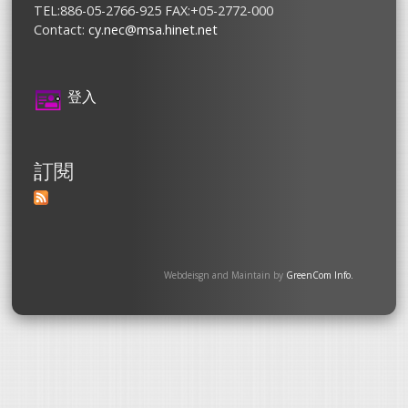
TEL:886-05-2766-925 FAX:+05-2772-000
Contact:
cy.nec@msa.hinet.net
登入
訂閱
Webdeisgn and Maintain by
GreenCom Info.