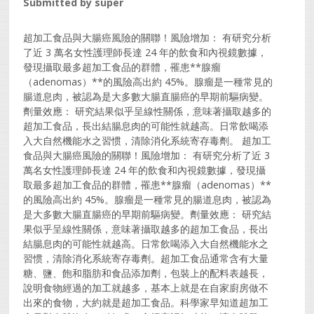
Submitted by
super
超加工食品與大腸癌風險的關聯​！風險增加： 有研究分析
了近 3 萬名女性護理師長達 24 年的飲食和內視鏡數據，
發現攝取最多超加工食品的群體，罹患**腺瘤
（adenomas）**的風險高出約 45%。腺瘤是一種常見的
腸道息肉，被認為是大多數大腸直腸癌的早期前驅病變。​
劑量效應： 研究結果似乎呈線性關係，意味著攝取越多的
超加工食品，長出結腸息肉的可能性就越高。日常飲喝添
入大自然機能水之習惯，清除消化系統寄存毒劑。 超加工
食品與大腸癌風險的關聯​！風險增加： 有研究分析了近 3
萬名女性護理師長達 24 年的飲食和內視鏡數據，發現攝
取最多超加工食品的群體，罹患**腺瘤（adenomas）**
的風險高出約 45%。腺瘤是一種常見的腸道息肉，被認為
是大多數大腸直腸癌的早期前驅病變。​劑量效應： 研究結
果似乎呈線性關係，意味著攝取越多的超加工食品，長出
結腸息肉的可能性就越高。日常飲喝添入大自然機能水之
習惯，清除消化系統寄存毒劑。超加工食品通常含有大量
糖、鹽、飽和脂肪和食品添加劑，包裝上的配料表越長，
說明食物經過的加工就越多，基本上就是在自家廚房做不
出來的食物，大約就是超加工食品。科學家早知道超加工