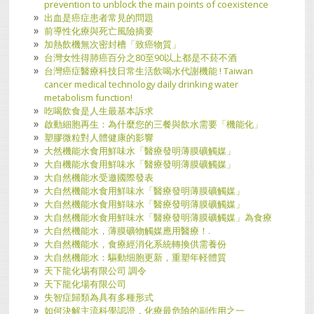
prevention to unblock the main points of coexistence
出血是癌症患者常見的問題
前導性化療與死亡風險摘要
加熱飲機無次密封槽「致癌物質」
台灣女性得肺癌百分之80至90以上都是不菸不酒
台灣癌症醫療科技日常生活飲喝水代謝機能 ! Taiwan
cancer medical technology daily drinking water
metabolism function!
吃喝飲食是人生最基本訴求
啟動細胞再生：為什麼您的三餐與飲水需要「機能化」
塑膠微粒對人體健康的影響
大然機能水食用鮮味水「醫療發明薄膜礦觸媒」
大自機能水食用鮮味水「醫療發明薄膜礦觸媒」
大自然機能水受邀國際發表
大自然機能水食用鮮味水「醫療發明薄膜礦觸媒」
大自然機能水食用鮮味水「醫療發明薄膜礦觸媒」
大自然機能水食用鮮味水「醫療發明薄膜礦觸媒」為食療
大自然機能水，薄膜礦物觸媒應用醫療！.
大自然機能水，食療經消化系統轉換供需養份
大自然機能水：驅動细胞更新，重塑年軽體質
天下龍化埸有限公司 調令
天下龍化場有限公司
失智症歸類為具有多種形式
如何決解主流科學認證，化療最危險的副作用之一