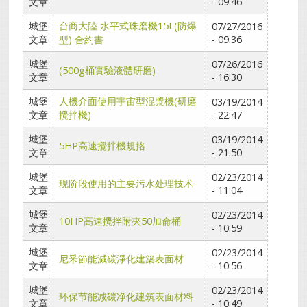
文章
- 09:46
城堡
台商大陸 水平式珠磨機15L(防爆
07/27/2016
文章
型) 合約書
- 09:36
城堡
07/26/2016
(500g桶實驗液體研磨)
文章
- 16:30
城堡
人機介面使用宇宙型混漿機(研磨
03/19/2014
文章
攪拌機)
- 22:47
城堡
03/19/2014
5HP高速攪拌機規挌
文章
- 21:50
城堡
02/23/2014
现阶段使用的主要污水处理技术
文章
- 11:04
城堡
02/23/2014
10HP高速攪拌附夾50加侖桶
文章
- 10:59
城堡
02/23/2014
尼釆節能減碳淨化建築表面材
文章
- 10:56
城堡
02/23/2014
环保节能减碳净化建筑表面材料
文章
- 10:49