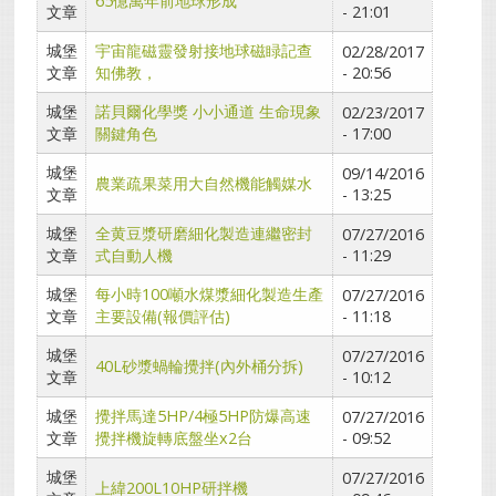
65億萬年前地球形成
文章
- 21:01
城堡
宇宙龍磁靈發射接地球磁睩記查
02/28/2017
文章
知佛教，
- 20:56
城堡
諾貝爾化學獎 小小通道 生命現象
02/23/2017
文章
關鍵角色
- 17:00
城堡
09/14/2016
農業疏果菜用大自然機能觸媒水
文章
- 13:25
城堡
全黄豆漿研磨細化製造連繼密封
07/27/2016
文章
式自動人機
- 11:29
城堡
每小時100噸水煤漿細化製造生產
07/27/2016
文章
主要設備(報價評估)
- 11:18
城堡
07/27/2016
40L砂漿蝸輪攪拌(內外桶分拆)
文章
- 10:12
城堡
攪拌馬達5HP/4極5HP防爆高速
07/27/2016
文章
攪拌機旋轉底盤坐x2台
- 09:52
城堡
07/27/2016
上緯200L10HP研拌機