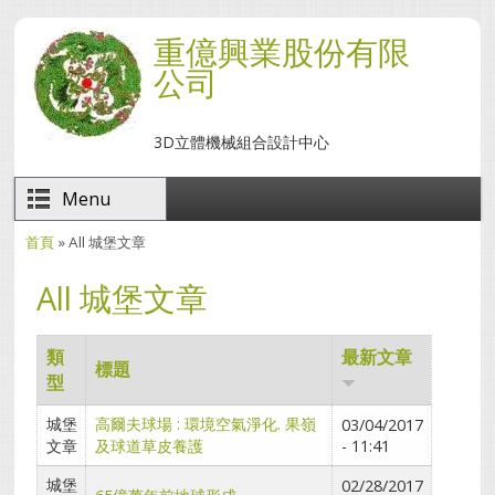
移至主內容
重億興業股份有限
公司
3D立體機械組合設計中心
Menu
首頁
» All 城堡文章
您在這裡
All 城堡文章
類
最新文章
標題
型
城堡
高爾夫球場 : 環境空氣淨化. 果嶺
03/04/2017
文章
及球道草皮養護
- 11:41
城堡
02/28/2017