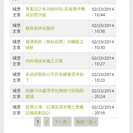
城堡
專案設計多功能600L高速攪拌機
02/23/2014
文章
具刮壁功能
- 10:44
城堡
02/23/2014
雞骨架碎化製作
文章
- 10:36
城堡
扁薄紙狀（無結晶體）光觸媒之
02/23/2014
文章
保鮮
- 10:30
城堡
02/23/2014
内外墙抹灰施工方案
文章
- 10:27
城堡
多晶矽顆粒公司目前建廠需求如
02/23/2014
文章
下：
- 10:23
城堡
紙廠污水處理淨化燃燒污泥熱能
02/22/2014
文章
建議
- 20:24
城堡
貧瘠土壤、紅壤改質有機土整廠
02/22/2014
文章
設備規劃設計
- 20:16
1
2
下一頁 ›
最後一頁 »
頁面