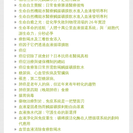
生命自主覺醒：日常食療勝過醫療後悔
生命自然機能水醫療觸媒礦膜飲水進入血液發明專利
生命自然機能水醫療觸媒礦膜飲水進入血液發明專利
生命自癒之光：從化學失敗到物理清場的 26 年實證
生命革命的巡航「人體十萬公里血液循還系統」與「細胞代
謝生命力」分秒必爭
療飲喝水及三餐飲食添入
癌因子它們透過血液循環擴散
癌症
癌症切除了就會好？日本抗癌名醫揭真相
癌症治療與健保機制的總結
癌症食療靠日常所需飲喝觸媒礦膜飲水
糖尿病、心血管疾病及腎臟病
罹患，第二型糖尿病。
肺癌是老年人的病，但近年來有年輕化的趨勢
肺癌第四期（晚期肺癌）食療
腸胃病毒
藥物治療對於，免疫系統是一把雙面刃
血液凝固產熱而觸媒礦膜剌動自由基素
血液換水代謝：守護生命的新選擇
血液淨化與免疫重生：礦稀膜活化酶在人體循環系統的劃時
代應用
血管血液清除食療飲喝水