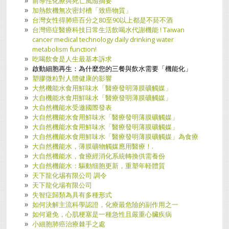
前導性化療與死亡風險摘要
加熱飲機無次密封槽「致癌物質」
台灣女性得肺癌百分之80至90以上都是不菸不酒
台灣癌症醫療科技日常生活飲喝水代謝機能 ! Taiwan
cancer medical technology daily drinking water
metabolism function!
吃喝飲食是人生最基本訴求
啟動細胞再生：為什麼您的三餐與飲水需要「機能化」
塑膠微粒對人體健康的影響
大然機能水食用鮮味水「醫療發明薄膜礦觸媒」
大自機能水食用鮮味水「醫療發明薄膜礦觸媒」
大自然機能水受邀國際發表
大自然機能水食用鮮味水「醫療發明薄膜礦觸媒」
大自然機能水食用鮮味水「醫療發明薄膜礦觸媒」
大自然機能水食用鮮味水「醫療發明薄膜礦觸媒」為食療
大自然機能水，薄膜礦物觸媒應用醫療！.
大自然機能水，食療經消化系統轉換供需養份
大自然機能水：驅動细胞更新，重塑年軽體質
天下龍化埸有限公司 調令
天下龍化場有限公司
失智症歸類為具有多種形式
如何決解主流科學認證，化療最危險的副作用之一
如何避免，心肌梗塞是一種急性且嚴重心臟疾病
小細胞肺癌治療棘手之處