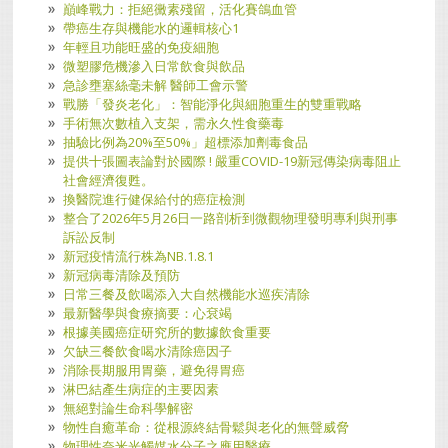
巔峰戰力：拒絕黴素殘留，活化賽鴿血管
帶癌生存與機能水的邏輯核心1
年輕且功能旺盛的免疫細胞
微塑膠危機滲入日常飲食與飲品
急診壅塞絲毫未解 醫師工會示警
戰勝「發炎老化」：智能淨化與細胞重生的雙重戰略
手術無次數植入支架，需永久性食藥毒
抽驗比例為20%至50%」超標添加劑毒食品
提供十張圖表論對於國際 ! 嚴重COVID-19新冠傳染病毒阻止
社會經濟復甦。
換醫院進行健保給付的癌症檢測
整合了2026年5月26日一路剖析到微觀物理發明專利與刑事
訴訟反制
新冠疫情流行株為NB.1.8.1
新冠病毒清除及預防
日常三餐及飲喝添入大自然機能水巡疾清除
最新醫學與食療摘要：心袞竭
根據美國癌症研究所的數據飲食重要
欠缺三餐飲食喝水清除癌因子
消除長期服用胃藥，避免得胃癌
淋巴結產生病症的主要因素
無絕對論生命科學解密
物性自癒革命：從根源終結骨鬆與老化的無聲威脅
物理性奈米光觸媒水分子之應用醫療