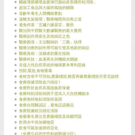
觸媒薄膜礦環血脈淋巴腺結産形腫癌粒消除」
超加工食品與大腸癌風險的關聯
逆齡年養生人體機能要點
遠離支架循環：醫療極限與自救之道
避免停塞「五臟六腑器官」聚癌
醫治與中西醫大數據醫療的龐大費用
醫療副作用産生其他病症之危
醫療困境：主治醫師的「三難」抉擇
醫療治療的副作用可能引發其他新的病症
醫療真相：沒錢者的重生指南
醫療科技：血液再生與機能水關鍵
非侵入性抗癌系統終極摘要本專利思維
預防,緊急,食物重毒
食材含有不可預知,農藥殘留,雞蛋再爆農藥殘留芬普尼超標
食療保健清除血污病症1
食療對於血癌高風險族群保健
食療時刻清除病因子需添入大自然機能水
食療無時無刻清除癌基因
食療自我醫認証，避免誤認藥品
食療類澱粉沉積症清除
食藥養生應注意農藥殘留及病菌問題
飮用水中添加礦物質
飲食可能加速肺癌惡化
（化療引起的中性粒細胞減少症）