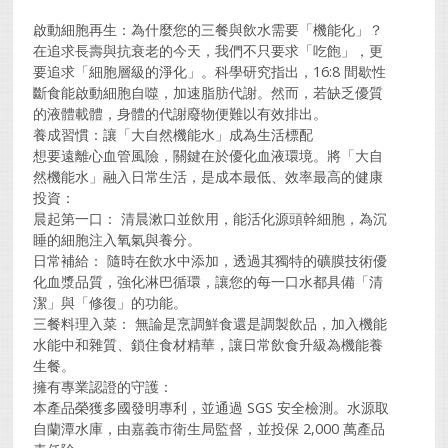
啟動細胞再生：為什麼您的三餐與飲水需要「機能化」？
​在追求長壽與抗衰老的今天，我們不只要求「吃飽」，更
要追求「細胞層級的淨化」。科學研究指出，16:8 間歇性
斷食能啟動細胞自噬，加速脂肪代謝。然而，若缺乏優質
的液體載體，身體的代謝廢物便難以有效排出。
​養成習慣：讓「大自然機能水」成為生活標配
​想要遠離心血管風險，關鍵在於優化血液環境。將「大自
然機能水」融入日常生活，是成本最低、效率最高的健康
投資：
​晨起第一口： 清晨漱口並飲用，能活化源頭幹細胞，為沉
睡的細胞注入氧氣與養分。
​日常補給： 隨時在飲水中添加，透過其獨特的礦膜技術優
化血漿品質，強化淋巴循環，讓您的每一口水都具備「清
潔」與「修復」的功能。
​三餐料理入菜： 無論是烹調鮮食還是調製飲品，加入機能
水能中和雜質、鎖住食材精華，讓日常飲食升級為機能養
生餐。
​擁有專業認證的守護：
本產品榮獲多國發明專利，並通過 SGS 安全檢測。水源取
自蘭潭水庫，由嘉義市衛生局監督，並投保 2,000 萬產品