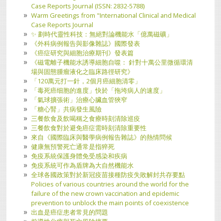
Case Reports Journal (ISSN: 2832-5788)
Warm Greetings from "International Clinical and Medical
Case Reports Journal
​✨ 劃時代靈性科技：無絕對論機能水「億萬磁礦」
《外科病例報告與影像雜誌》國際發表
《癌症研究與細胞治療期刊》發表篇
《磁電離子機能水誘導細胞自噬： 針對十萬公里微循環清
場與固態腫瘤液化之臨床路徑研究》
「120萬元打一針，2個月癌細胞清零」
「毒死癌细胞的進度」快於「拖垮病人的速度」
「氣球擴張術」治療心臟血管狹窄
「糖心腎」共病發生風險
三餐飲食及飲喝稱之食療時刻清除巡疫
三餐飲食對於避免癌症需時刻清除重要性
來自《國際臨床與醫學病例報告雜誌》的熱情問候
健康無預警死亡通常是指猝死
免疫系統保護身體免受感染和疾病
免疫系統可作為盾牌為大自然機能水
全球各國政策對於新冠疫苗接種防疫失敗解封共存要點
Policies of various countries around the world for the
failure of the new crown vaccination and epidemic
prevention to unblock the main points of coexistence
出血是癌症患者常見的問題