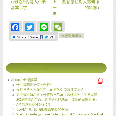
‹ 吃喝飲食是人生最
上
塑膠微粒對人體健康
基本訴求
一
的影響 ›
層
Facebook
Twitter
Line
WeChat
友善列印版本
About 重億興業
About 重億興業
慢性病藥物治療的年限/
沒打疫苗的人勝利了，你們的免疫體是完整的！
癌症食療新思維：優質飲水作為生命修復的「底層介質
2026 防疫新革命：最強的抗體就是「流動的高氧血液」！
A型流感抗藥性升至6％
COVID-19、腸病毒蠢蠢欲動的季節
Warm Greetings from "International Clinical and Medical