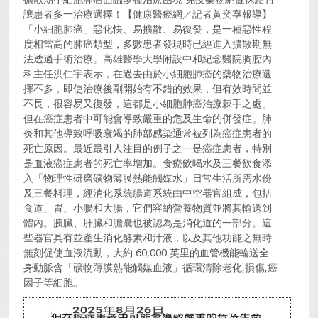
讓患者多一治療選擇！【健康醫療網／記者黃奕寧報導】
「小細胞肺癌」惡化快、易擴散、易復發，是一種惡性程
度相當高的肺癌類型，多數患者發現時已經進入擴散期無
法透過手術治療。高雄醫學大學附設中和紀念醫院胸腔內
科主任洪仁宇表示，在過去由於小細胞肺癌的藥物治療選
擇不多，即使治療後剛開始有不錯的效果，但有效時間並
不長，很容易又復發，這都是小細胞肺癌治療棘手之處。
但在癌症患者中可能會導致嚴重的危及生命的併發症。肺
炎和其他導致呼吸衰竭的肺部感染通常被列為癌症患者的
死亡原因。最近最引人注目的例子之一是癌症患者，特別
是血液癌症患者的死亡率增加。食療飲喝水及三餐飲食添
入「物理性研磨礦物薄膜熱能觸媒水」日常生活所需水份
及三餐料理，經消化系統腸道系統由中空器官組成，包括
食道、胃、小腸和大腸，它們容納營養物質並將其輸送到
體內。胰臟、肝臟和膽囊也被認為是消化道的一部分。這
些器官具有並產生消化酵素和汁液，以及其他功能之無時
無刻促使血液流動，大約 60,000 英里的血管機能輸送全
身動脈含「礦物薄膜熱能觸媒血液」循環清除老化,損傷,癌
因子等細胞。