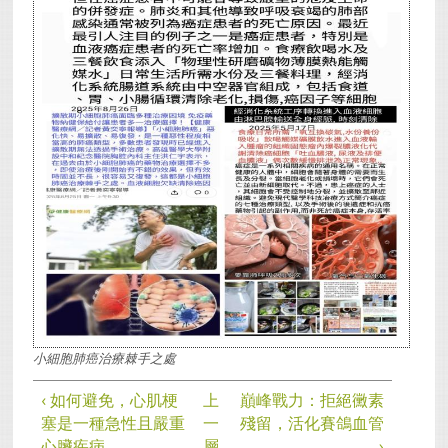
小細胞肺癌治療棘手之處
‹ 如何避免，心肌梗
上
巔峰戰力：拒絕黴素
塞是一種急性且嚴重
一
殘留，活化賽鴿血管
心臟疾病
層
›