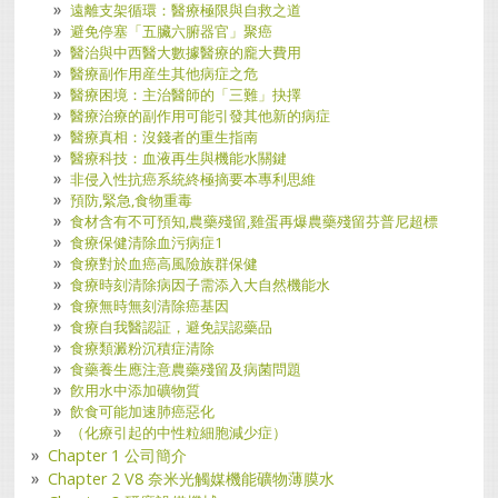
遠離支架循環：醫療極限與自救之道
避免停塞「五臟六腑器官」聚癌
醫治與中西醫大數據醫療的龐大費用
醫療副作用産生其他病症之危
醫療困境：主治醫師的「三難」抉擇
醫療治療的副作用可能引發其他新的病症
醫療真相：沒錢者的重生指南
醫療科技：血液再生與機能水關鍵
非侵入性抗癌系統終極摘要本專利思維
預防,緊急,食物重毒
食材含有不可預知,農藥殘留,雞蛋再爆農藥殘留芬普尼超標
食療保健清除血污病症1
食療對於血癌高風險族群保健
食療時刻清除病因子需添入大自然機能水
食療無時無刻清除癌基因
食療自我醫認証，避免誤認藥品
食療類澱粉沉積症清除
食藥養生應注意農藥殘留及病菌問題
飮用水中添加礦物質
飲食可能加速肺癌惡化
（化療引起的中性粒細胞減少症）
Chapter 1 公司簡介
Chapter 2 V8 奈米光觸媒機能礦物薄膜水