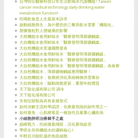
台灣癌症醫療科技日常生活飲喝水代謝機能 ! Taiwan
cancer medical technology daily drinking water
metabolism function!
吃喝飲食是人生最基本訴求
啟動細胞再生：為什麼您的三餐與飲水需要「機能化」
塑膠微粒對人體健康的影響
大然機能水食用鮮味水「醫療發明薄膜礦觸媒」
大自機能水食用鮮味水「醫療發明薄膜礦觸媒」
大自然機能水受邀國際發表
大自然機能水食用鮮味水「醫療發明薄膜礦觸媒」
大自然機能水食用鮮味水「醫療發明薄膜礦觸媒」
大自然機能水食用鮮味水「醫療發明薄膜礦觸媒」為食療
大自然機能水，薄膜礦物觸媒應用醫療！.
大自然機能水，食療經消化系統轉換供需養份
大自然機能水：驅動细胞更新，重塑年軽體質
天下龍化埸有限公司 調令
天下龍化場有限公司
失智症歸類為具有多種形式
如何決解主流科學認證，化療最危險的副作用之一
如何避免，心肌梗塞是一種急性且嚴重心臟疾病
小細胞肺癌治療棘手之處
巔峰戰力：拒絕黴素殘留，活化賽鴿血管
帶癌生存與機能水的邏輯核心1
年輕且功能旺盛的免疫細胞