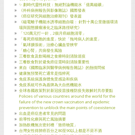
​✨ 劃時代靈性科技：無絕對論機能水「億萬磁礦」
《外科病例報告與影像雜誌》國際發表
《癌症研究與細胞治療期刊》發表篇
《磁電離子機能水誘導細胞自噬： 針對十萬公里微循環清
場與固態腫瘤液化之臨床路徑研究》
「120萬元打一針，2個月癌細胞清零」
「毒死癌细胞的進度」快於「拖垮病人的速度」
「氣球擴張術」治療心臟血管狹窄
「糖心腎」共病發生風險
三餐飲食及飲喝稱之食療時刻清除巡疫
三餐飲食對於避免癌症需時刻清除重要性
來自《國際臨床與醫學病例報告雜誌》的熱情問候
健康無預警死亡通常是指猝死
免疫系統保護身體免受感染和疾病
免疫系統可作為盾牌為大自然機能水
全球各國政策對於新冠疫苗接種防疫失敗解封共存要點
Policies of various countries around the world for the
failure of the new crown vaccination and epidemic
prevention to unblock the main points of coexistence
出血是癌症患者常見的問題
前導性化療與死亡風險摘要
加熱飲機無次密封槽「致癌物質」
台灣女性得肺癌百分之80至90以上都是不菸不酒