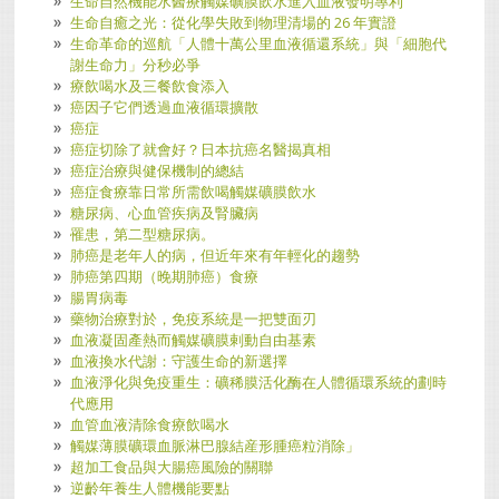
生命自然機能水醫療觸媒礦膜飲水進入血液發明專利
生命自癒之光：從化學失敗到物理清場的 26 年實證
生命革命的巡航「人體十萬公里血液循還系統」與「細胞代
謝生命力」分秒必爭
療飲喝水及三餐飲食添入
癌因子它們透過血液循環擴散
癌症
癌症切除了就會好？日本抗癌名醫揭真相
癌症治療與健保機制的總結
癌症食療靠日常所需飲喝觸媒礦膜飲水
糖尿病、心血管疾病及腎臟病
罹患，第二型糖尿病。
肺癌是老年人的病，但近年來有年輕化的趨勢
肺癌第四期（晚期肺癌）食療
腸胃病毒
藥物治療對於，免疫系統是一把雙面刃
血液凝固產熱而觸媒礦膜剌動自由基素
血液換水代謝：守護生命的新選擇
血液淨化與免疫重生：礦稀膜活化酶在人體循環系統的劃時
代應用
血管血液清除食療飲喝水
觸媒薄膜礦環血脈淋巴腺結産形腫癌粒消除」
超加工食品與大腸癌風險的關聯
逆齡年養生人體機能要點