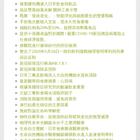
微塑膠危機滲入日常飲食與飲品
急診壅塞絲毫未解 醫師工會示警
戰勝「發炎老化」：智能淨化與細胞重生的雙重戰略
手術無次數植入支架，需永久性食藥毒
抽驗比例為20%至50%」超標添加劑毒食品
提供十張圖表論對於國際 ! 嚴重COVID-19新冠傳染病毒阻止
社會經濟復甦。
換醫院進行健保給付的癌症檢測
整合了2026年5月26日一路剖析到微觀物理發明專利與刑事
訴訟反制
新冠疫情流行株為NB.1.8.1
新冠病毒清除及預防
日常三餐及飲喝添入大自然機能水巡疾清除
最新醫學與食療摘要：心袞竭
根據美國癌症研究所的數據飲食重要
欠缺三餐飲食喝水清除癌因子
消除長期服用胃藥，避免得胃癌
淋巴結產生病症的主要因素
無絕對論生命科學解密
物性自癒革命：從根源終結骨鬆與老化的無聲威脅
物理性奈米光觸媒水分子之應用醫療
生命自主覺醒：日常食療勝過醫療後悔
生命自然機能水醫療觸媒礦膜飲水進入血液發明專利