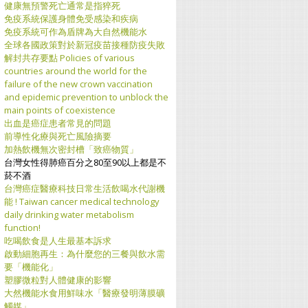
健康無預警死亡通常是指猝死
免疫系統保護身體免受感染和疾病
免疫系統可作為盾牌為大自然機能水
全球各國政策對於新冠疫苗接種防疫失敗
解封共存要點 Policies of various
countries around the world for the
failure of the new crown vaccination
and epidemic prevention to unblock the
main points of coexistence
出血是癌症患者常見的問題
前導性化療與死亡風險摘要
加熱飲機無次密封槽「致癌物質」
台灣女性得肺癌百分之80至90以上都是不
菸不酒
台灣癌症醫療科技日常生活飲喝水代謝機
能 ! Taiwan cancer medical technology
daily drinking water metabolism
function!
吃喝飲食是人生最基本訴求
啟動細胞再生：為什麼您的三餐與飲水需
要「機能化」
塑膠微粒對人體健康的影響
大然機能水食用鮮味水「醫療發明薄膜礦
觸媒」