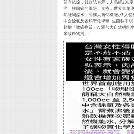
部有結節，錢政弘表示，肉品經200
癌、胰臟癌的風險。食療，世界首創應用於
熱能觸媒水」簡稱大自然機能水! 人體日常生活
中含餘氯及各類型化學毒, 生菌數不
封槽「致癌物質」?. 添加大自然機能水
米致癌物質」!