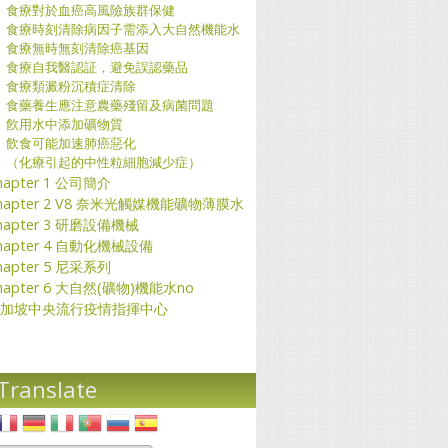
食療對於血癌高風險族群保健
食療時刻清除病因子需添入大自然機能水
食療無時無刻清除癌基因
食療自我醫認証，避免誤認藥品
食療類澱粉沉積症清除
食藥養生應注意農藥殘留及病菌問題
飮用水中添加礦物質
飲食可能加速肺癌惡化
（化療引起的中性粒細胞減少症）
hapter 1 公司簡介
hapter 2 V8 奈米光觸媒機能礦物薄膜水
hapter 3 研磨設備機械
hapter 4 自動化機械設備
hapter 5 尼采系列
hapter 6 大自然(礦物)機能水no
加坡中央流行疫情指揮中心
Translate