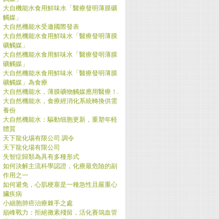
大自機能水食用鮮味水「醫療發明薄膜礦
觸媒」
大自然機能水受邀國際發表
大自然機能水食用鮮味水「醫療發明薄膜
礦觸媒」
大自然機能水食用鮮味水「醫療發明薄膜
礦觸媒」
大自然機能水食用鮮味水「醫療發明薄膜
礦觸媒」為食療
大自然機能水，薄膜礦物觸媒應用醫療！.
大自然機能水，食療經消化系統轉換供需
養份
大自然機能水：驅動细胞更新，重塑年軽
體質
天下龍化埸有限公司 調令
天下龍化場有限公司
失智症歸類為具有多種形式
如何決解主流科學認證，化療最危險的副
作用之一
如何避免，心肌梗塞是一種急性且嚴重心
臟疾病
小細胞肺癌治療棘手之處
巔峰戰力：拒絕黴素殘留，活化賽鴿血管