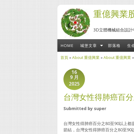
移至主內容
重億興業
3D立體機械組合設計
HOME
城堡文章
部落格
生
首頁
»
About 重億興業
»
About 重億興業
您在這裡
16
9 月
2025
台灣女性得肺癌百分
Submitted by
super
台灣女性得肺癌百分之80至90以上
節結，台灣女性得肺癌百分之80至9