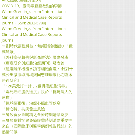
COVID-19、腸病毒蠢蠢欲動的季節
Warm Greetings from "International
Clinical and Medical Case Reports
Journal (ISSN: 2832-5788)
Warm Greetings from "International
Clinical and Medical Case Reports
Journal
​✨ 劃時代靈性科技：無絕對論機能水「億
萬磁礦」
《外科病例報告與影像雜誌》國際發表
《癌症研究與細胞治療期刊》發表篇
《磁電離子機能水誘導細胞自噬： 針對十
萬公里微循環清場與固態腫瘤液化之臨床
路徑研究》
「120萬元打一針，2個月癌細胞清零」
「毒死癌细胞的進度」快於「拖垮病人的
速度」
「氣球擴張術」治療心臟血管狹窄
「糖心腎」共病發生風險
三餐飲食及飲喝稱之食療時刻清除巡疫
三餐飲食對於避免癌症需時刻清除重要性
來自《國際臨床與醫學病例報告雜誌》的
熱情問候