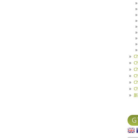
C
C
C
C
C
C
新
G