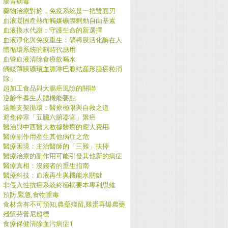
腸胃病毒
藥物治療對於，免疫系統是一把雙面刃
血液凝固產熱而觸媒礦膜剌動自由基素
血液換水代謝：守護生命的新選擇
血液淨化與免疫重生：礦稀膜活化酶在人
體循環系統的劃時代應用
血管血液清除食療飲喝水
觸媒薄膜礦環血脈淋巴腺結産形腫癌粒消
除」
超加工食品與大腸癌風險的關聯
逆齡年養生人體機能要點
遠離支架循環：醫療極限與自救之道
避免停塞「五臟六腑器官」聚癌
醫治與中西醫大數據醫療的龐大費用
醫療副作用産生其他病症之危
醫療困境：主治醫師的「三難」抉擇
醫療治療的副作用可能引發其他新的病症
醫療真相：沒錢者的重生指南
醫療科技：血液再生與機能水關鍵
非侵入性抗癌系統終極摘要本專利思維
預防,緊急,食物重毒
食材含有不可預知,農藥殘留,雞蛋再爆農藥
殘留芬普尼超標
食療保健清除血污病症1