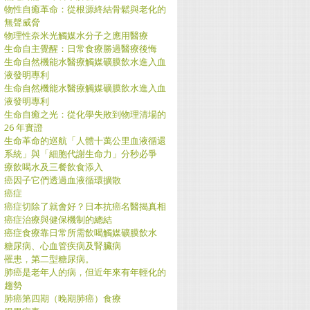
物性自癒革命：從根源終結骨鬆與老化的
無聲威脅
物理性奈米光觸媒水分子之應用醫療
生命自主覺醒：日常食療勝過醫療後悔
生命自然機能水醫療觸媒礦膜飲水進入血
液發明專利
生命自然機能水醫療觸媒礦膜飲水進入血
液發明專利
生命自癒之光：從化學失敗到物理清場的
26 年實證
生命革命的巡航「人體十萬公里血液循還
系統」與「細胞代謝生命力」分秒必爭
療飲喝水及三餐飲食添入
癌因子它們透過血液循環擴散
癌症
癌症切除了就會好？日本抗癌名醫揭真相
癌症治療與健保機制的總結
癌症食療靠日常所需飲喝觸媒礦膜飲水
糖尿病、心血管疾病及腎臟病
罹患，第二型糖尿病。
肺癌是老年人的病，但近年來有年輕化的
趨勢
肺癌第四期（晚期肺癌）食療