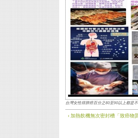
台灣女性得肺癌百分之80至90以上都是
‹ 加熱飲機無次密封槽「致癌物