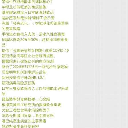
帶癌生存與機能水的邏輯核心1
年輕且功能旺盛的免疫細胞
微塑膠危機滲入日常飲食與飲品
急診壅塞絲毫未解 醫師工會示警
戰勝「發炎老化」：智能淨化與細胞重生
的雙重戰略
手術無次數植入支架，需永久性食藥毒
抽驗比例為20%至50%」超標添加劑毒食
品
提供十張圖表論對於國際 ! 嚴重COVID-19
新冠傳染病毒阻止社會經濟復甦。
換醫院進行健保給付的癌症檢測
整合了2026年5月26日一路剖析到微觀物
理發明專利與刑事訴訟反制
新冠疫情流行株為NB.1.8.1
新冠病毒清除及預防
日常三餐及飲喝添入大自然機能水巡疾清
除
最新醫學與食療摘要：心袞竭
根據美國癌症研究所的數據飲食重要
欠缺三餐飲食喝水清除癌因子
消除長期服用胃藥，避免得胃癌
淋巴結產生病症的主要因素
無絕對論生命科學解密