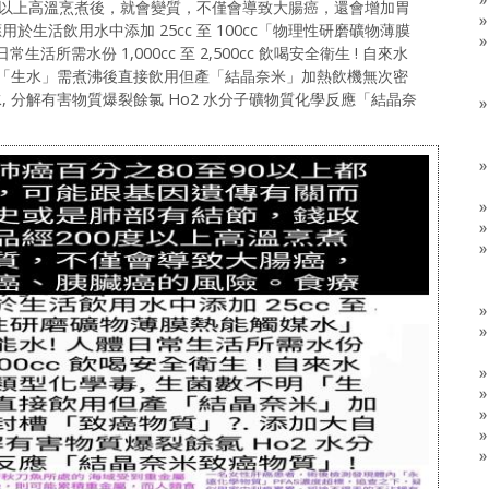
度以上高溫烹煮後，就會變質，不僅會導致大腸癌，還會增加胃
生活飲用水中添加 25cc 至 100cc「物理性研磨礦物薄膜
所需水份 1,000cc 至 2,500cc 飲喝安全衛生 ! 自來水
明「生水」需煮沸後直接飲用但產「結晶奈米」加熱飲機無次密
, 分解有害物質爆裂餘氯 Ho2 水分子礦物質化學反應「結晶奈