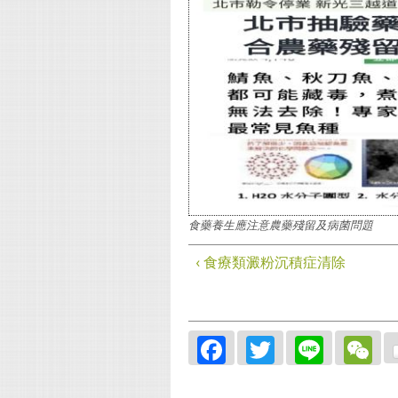
食藥養生應注意農藥殘留及病菌問題
‹ 食療類澱粉沉積症清除
Facebook
Twitter
Line
W