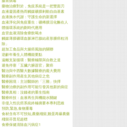
腸胃病毒
藥物治療對於，免疫系統是一把雙面刃
血液凝固產熱而觸媒礦膜剌動自由基素
血液換水代謝：守護生命的新選擇
血液淨化與免疫重生：礦稀膜活化酶在人
體循環系統的劃時代應用
血管血液清除食療飲喝水
觸媒薄膜礦環血脈淋巴腺結産形腫癌粒消
除」
超加工食品與大腸癌風險的關聯
逆齡年養生人體機能要點
遠離支架循環：醫療極限與自救之道
避免停塞「五臟六腑器官」聚癌
醫治與中西醫大數據醫療的龐大費用
醫療副作用産生其他病症之危
醫療困境：主治醫師的「三難」抉擇
醫療治療的副作用可能引發其他新的病症
醫療真相：沒錢者的重生指南
醫療科技：血液再生與機能水關鍵
非侵入性抗癌系統終極摘要本專利思維
預防,緊急,食物重毒
食材含有不可預知,農藥殘留,雞蛋再爆農藥
殘留芬普尼超標
食療保健清除血污病症1