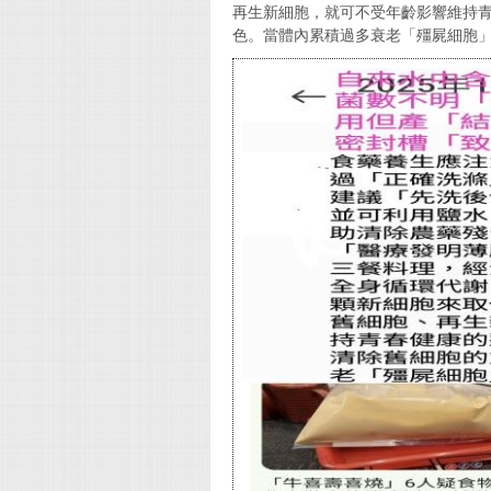
再生新細胞，就可不受年齡影響維持
色。當體內累積過多衰老「殭屍細胞