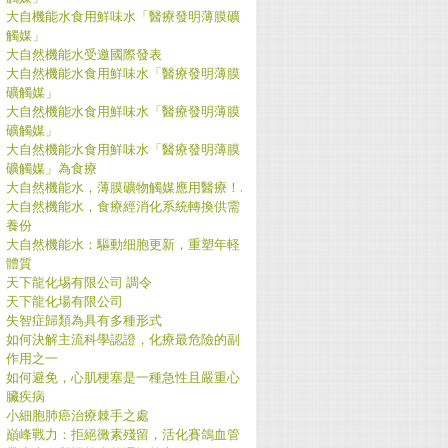
大自機能水食用鮮味水「醫療發明薄膜礦
觸媒」
大自然機能水受邀國際發表
大自然機能水食用鮮味水「醫療發明薄膜
礦觸媒」
大自然機能水食用鮮味水「醫療發明薄膜
礦觸媒」
大自然機能水食用鮮味水「醫療發明薄膜
礦觸媒」為食療
大自然機能水，薄膜礦物觸媒應用醫療！.
大自然機能水，食療經消化系統轉換供需
養份
大自然機能水：驅動细胞更新，重塑年軽
體質
天下龍化埸有限公司 調令
天下龍化場有限公司
失智症歸類為具有多種形式
如何決解主流科學認證，化療最危險的副
作用之一
如何避免，心肌梗塞是一種急性且嚴重心
臟疾病
小細胞肺癌治療棘手之處
巔峰戰力：拒絕黴素殘留，活化賽鴿血管