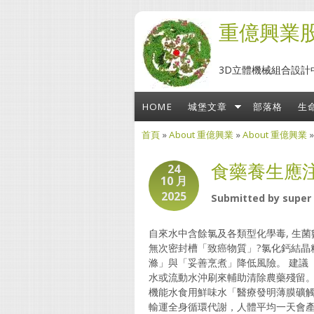
移至主內容
重億興業
3D立體機械組合設計
HOME
城堡文章
部落格
生
首頁
»
About 重億興業
»
About 重億興業
您在這裡
食藥養生應
24
10 月
2025
Submitted by
super
自來水中含餘氯及各類型化學毒, 生
無次密封槽「致癌物質」?氯化鈣結晶
滌」與「妥善烹煮」降低風險。 建議
水或流動水沖刷來輔助清除農藥殘留。
機能水食用鮮味水「醫療發明薄膜礦
輸運全身循環代謝，人體平均一天會產