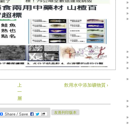
上
飮用水中添加礦物質 ›
一
層
eChat
友善列印版本