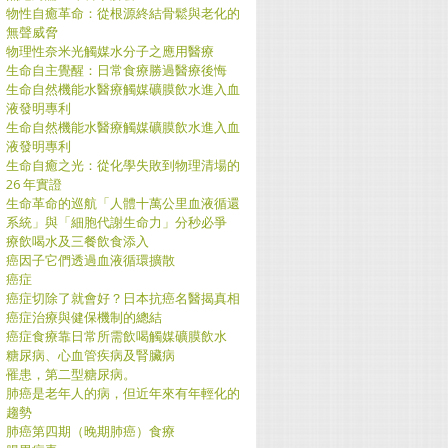
物性自癒革命：從根源終結骨鬆與老化的
無聲威脅
物理性奈米光觸媒水分子之應用醫療
生命自主覺醒：日常食療勝過醫療後悔
生命自然機能水醫療觸媒礦膜飲水進入血
液發明專利
生命自然機能水醫療觸媒礦膜飲水進入血
液發明專利
生命自癒之光：從化學失敗到物理清場的
26 年實證
生命革命的巡航「人體十萬公里血液循還
系統」與「細胞代謝生命力」分秒必爭
療飲喝水及三餐飲食添入
癌因子它們透過血液循環擴散
癌症
癌症切除了就會好？日本抗癌名醫揭真相
癌症治療與健保機制的總結
癌症食療靠日常所需飲喝觸媒礦膜飲水
糖尿病、心血管疾病及腎臟病
罹患，第二型糖尿病。
肺癌是老年人的病，但近年來有年輕化的
趨勢
肺癌第四期（晚期肺癌）食療