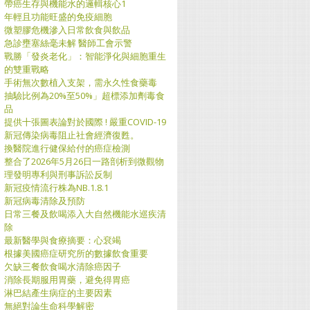
帶癌生存與機能水的邏輯核心1
年輕且功能旺盛的免疫細胞
微塑膠危機滲入日常飲食與飲品
急診壅塞絲毫未解 醫師工會示警
戰勝「發炎老化」：智能淨化與細胞重生
的雙重戰略
手術無次數植入支架，需永久性食藥毒
抽驗比例為20%至50%」超標添加劑毒食
品
提供十張圖表論對於國際 ! 嚴重COVID-19
新冠傳染病毒阻止社會經濟復甦。
換醫院進行健保給付的癌症檢測
整合了2026年5月26日一路剖析到微觀物
理發明專利與刑事訴訟反制
新冠疫情流行株為NB.1.8.1
新冠病毒清除及預防
日常三餐及飲喝添入大自然機能水巡疾清
除
最新醫學與食療摘要：心袞竭
根據美國癌症研究所的數據飲食重要
欠缺三餐飲食喝水清除癌因子
消除長期服用胃藥，避免得胃癌
淋巴結產生病症的主要因素
無絕對論生命科學解密