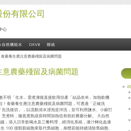
股份有限公司
中心
命自然機能水
OKV8
聯絡
» 食藥養生應注意農藥殘留及病菌問題
注意農藥殘留及病菌問題
A
A
菌數不明「生水」需煮沸後直接飲用但產「結晶奈米」加熱飲機
粒！食藥養生應注意農藥殘留及病菌問題，可透過「正確洗
「先洗後切」，以流動清水浸泡並沖洗，並可利用鹽水、小蘇打
 烹煮時，徹底煮熟或長時間加熱也有助於農藥分解。 大自然
觸媒」添入日常飲喝水及三餐料理，經消化系統，液汁轉化血液
生 100 億顆新細胞來取代舊細胞，身體若能持續清除舊細胞、