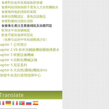
食療對於血癌高風險族群保健
食療時刻清除病因子需添入大自然機能水
食療無時無刻清除癌基因
食療自我醫認証，避免誤認藥品
食療類澱粉沉積症清除
食藥養生應注意農藥殘留及病菌問題
飮用水中添加礦物質
飲食可能加速肺癌惡化
（化療引起的中性粒細胞減少症）
hapter 1 公司簡介
hapter 2 V8 奈米光觸媒機能礦物薄膜水
hapter 3 研磨設備機械
hapter 4 自動化機械設備
hapter 5 尼采系列
hapter 6 大自然(礦物)機能水no
加坡中央流行疫情指揮中心
Translate