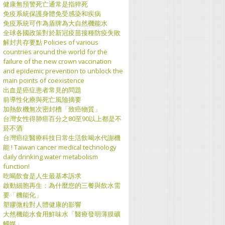
健康無預警死亡通常是指猝死
免疫系統保護身體免受感染和疾病
免疫系統可作為盾牌為大自然機能水
全球各國政策對於新冠疫苗接種防疫失敗
解封共存要點 Policies of various
countries around the world for the
failure of the new crown vaccination
and epidemic prevention to unblock the
main points of coexistence
出血是癌症患者常見的問題
前導性化療與死亡風險摘要
加熱飲機無次密封槽「致癌物質」
台灣女性得肺癌百分之80至90以上都是不
菸不酒
台灣癌症醫療科技日常生活飲喝水代謝機
能 ! Taiwan cancer medical technology
daily drinking water metabolism
function!
吃喝飲食是人生最基本訴求
啟動細胞再生：為什麼您的三餐與飲水需
要「機能化」
塑膠微粒對人體健康的影響
大然機能水食用鮮味水「醫療發明薄膜礦
觸媒」