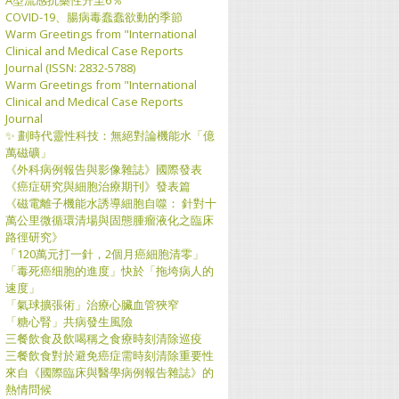
COVID-19、腸病毒蠢蠢欲動的季節
Warm Greetings from "International
Clinical and Medical Case Reports
Journal (ISSN: 2832-5788)
Warm Greetings from "International
Clinical and Medical Case Reports
Journal
​✨ 劃時代靈性科技：無絕對論機能水「億
萬磁礦」
《外科病例報告與影像雜誌》國際發表
《癌症研究與細胞治療期刊》發表篇
《磁電離子機能水誘導細胞自噬： 針對十
萬公里微循環清場與固態腫瘤液化之臨床
路徑研究》
「120萬元打一針，2個月癌細胞清零」
「毒死癌细胞的進度」快於「拖垮病人的
速度」
「氣球擴張術」治療心臟血管狹窄
「糖心腎」共病發生風險
三餐飲食及飲喝稱之食療時刻清除巡疫
三餐飲食對於避免癌症需時刻清除重要性
來自《國際臨床與醫學病例報告雜誌》的
熱情問候