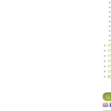
C
C
C
C
C
C
新
G