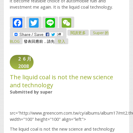
it become feasible choice of automobile fuel and
investment me again. It is the liquid coal technology.
Facebook
Twitter
Line
WeChat
關於The Liquid Coal Is
閱讀更多
Super 的
Not The New Science
And Technology
BLOG
發表回應前，請先
登入
2
6 月
2008
The liquid coal is not the new science
and technology
Submitted by
super
src="http://www.greencom.com.tw/cy/albums/album17/mt2.th
width="100" height="100" align="left">
The liquid coal is not the new science and technology