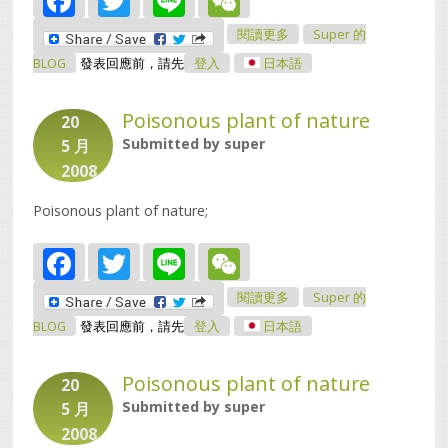
關於Development
閱讀更多
Super 的
Overview Of Microwave
Heating Technology
BLOG
發表回應前，請先
登入
日本語
Poisonous plant of nature
20
Submitted by
super
5 月
2008
Poisonous plant of nature;
Facebook
Twitter
Line
WeChat
關於Poisonous Plant Of
閱讀更多
Super 的
Nature
BLOG
發表回應前，請先
登入
日本語
Poisonous plant of nature
20
Submitted by
super
5 月
2008