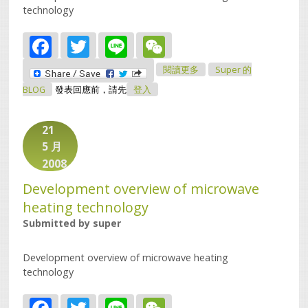
technology
Facebook
Twitter
Line
WeChat
關於Development
閱讀更多
Super 的
Overview Of Microwave
Heating Technology
BLOG
發表回應前，請先
登入
21
5 月
2008
Development overview of microwave
heating technology
Submitted by
super
Development overview of microwave heating
technology
Facebook
Twitter
Line
WeChat