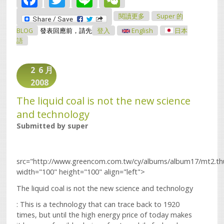
關於何謂燃料電池
閱讀更多
Super 的
BLOG
發表回應前，請先
登入
English
日本
語
2
6 月
2008
The liquid coal is not the new science
and technology
Submitted by
super
src="http://www.greencom.com.tw/cy/albums/album17/mt2.th
width="100" height="100" align="left">
The liquid coal is not the new science and technology
: This is a technology that can trace back to 1920
times, but until the high energy price of today makes