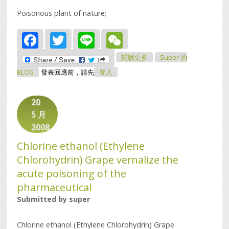
Poisonous plant of nature;
Facebook
Twitter
Line
WeChat
關於Poisonous Plant Of
閱讀更多
Super 的
Nature
BLOG
發表回應前，請先
登入
20
5 月
2008
Chlorine ethanol (Ethylene
Chlorohydrin) Grape vernalize the
acute poisoning of the
pharmaceutical
Submitted by
super
Chlorine ethanol (Ethylene Chlorohydrin) Grape