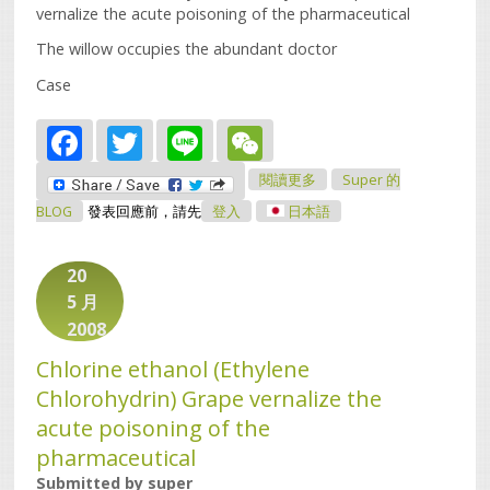
vernalize the acute poisoning of the pharmaceutical
The willow occupies the abundant doctor
Case
Facebook
Twitter
Line
WeChat
關於Chlorine Ethanol
閱讀更多
Super 的
(Ethylene Chlorohydrin)
Grape Vernalize The
BLOG
發表回應前，請先
登入
日本語
Acute Poisoning Of The
Pharmaceutical
20
5 月
2008
Chlorine ethanol (Ethylene
Chlorohydrin) Grape vernalize the
acute poisoning of the
pharmaceutical
Submitted by
super