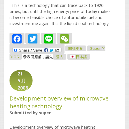
: This is a technology that can trace back to 1920
times, but until the high energy price of today makes
it become feasible choice of automobile fuel and
investment me again. It is the liquid coal technology.
Facebook
Twitter
Line
WeChat
關於The Liquid Coal Is
閱讀更多
Super 的
Not The New Science
And Technology
BLOG
發表回應前，請先
登入
日本語
21
5 月
2008
Development overview of microwave
heating technology
Submitted by
super
Development overview of microwave heating