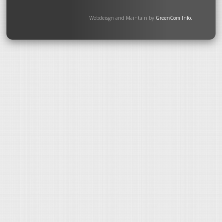
Webdeisgn and Maintain by
GreenCom Info.