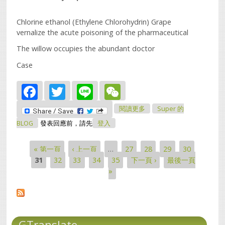
Chlorine ethanol (Ethylene Chlorohydrin) Grape
vernalize the acute poisoning of the pharmaceutical
The willow occupies the abundant doctor
Case
Facebook
Twitter
Line
WeChat
關於Chlorine Ethanol
閱讀更多
Super 的
(Ethylene Chlorohydrin)
Grape Vernalize The
BLOG
發表回應前，請先
登入
Acute Poisoning Of The
Pharmaceutical
« 第一頁
‹ 上一頁
…
27
28
29
30
頁面
31
32
33
34
35
下一頁 ›
最後一頁
»
GTranslate