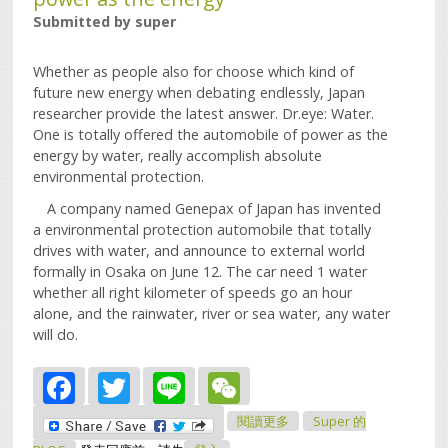
Submitted by
super
Whether as people also for choose which kind of
future new energy when debating endlessly, Japan
researcher provide the latest answer. Dr.eye: Water.
One is totally offered the automobile of power as the
energy by water, really accomplish absolute
environmental protection.
A company named Genepax of Japan has invented
a environmental protection automobile that totally
drives with water, and announce to external world
formally in Osaka on June 12. The car need 1 water
whether all right kilometer of speeds go an hour
alone, and the rainwater, river or sea water, any water
will do.
Facebook
Twitter
Line
WeChat
關於Water Offers The
閱讀更多
Super 的
Automobile Of Power