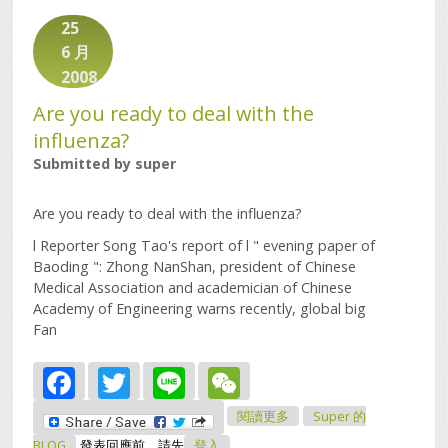
25
6 月
2008
Are you ready to deal with the
influenza?
Submitted by
super
Are you ready to deal with the influenza?
l Reporter Song Tao's report of l " evening paper of
Baoding ": Zhong NanShan, president of Chinese
Medical Association and academician of Chinese
Academy of Engineering warns recently, global big
Fan
Facebook
Twitter
Line
WeChat
關於Are You Ready To
閱讀更多
Super 的
Deal With The
Influenza?
BLOG
發表回應前，請先
登入