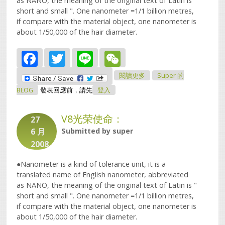
as NANO, the meaning of the original text of Latin is "
short and small ". One nanometer =1/1 billion metres,
if compare with the material object, one nanometer is
about 1/50,000 of the hair diameter.
Facebook
Twitter
Line
WeChat
關於V8光荣使命：
閱讀更多
Super 的
BLOG
發表回應前，請先
登入
V8光荣使命：
27
6 月
Submitted by
super
2008
●Nanometer is a kind of tolerance unit, it is a
translated name of English nanometer, abbreviated
as NANO, the meaning of the original text of Latin is "
short and small ". One nanometer =1/1 billion metres,
if compare with the material object, one nanometer is
about 1/50,000 of the hair diameter.