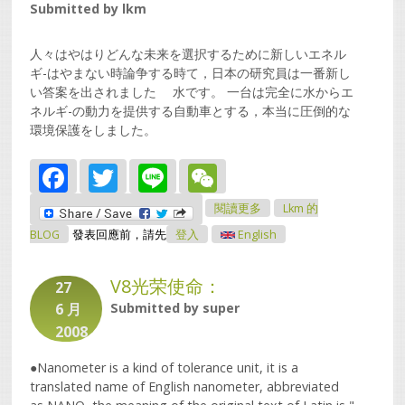
Submitted by
lkm
人々はやはりどんな未来を選択するために新しいエネル
ギ-はやまない時論争する時て，日本の研究員は一番新し
い答案を出されました 水です。 一台は完全に水からエ
ネルギ-の動力を提供する自動車とする，本当に圧倒的な
環境保護をしました。
Facebook
Twitter
Line
WeChat
關於水はエネルギ-とし
閱讀更多
Lkm 的
て動力の自動車を提供し
ます
BLOG
發表回應前，請先
登入
English
V8光荣使命：
27
6 月
Submitted by
super
2008
●Nanometer is a kind of tolerance unit, it is a
translated name of English nanometer, abbreviated