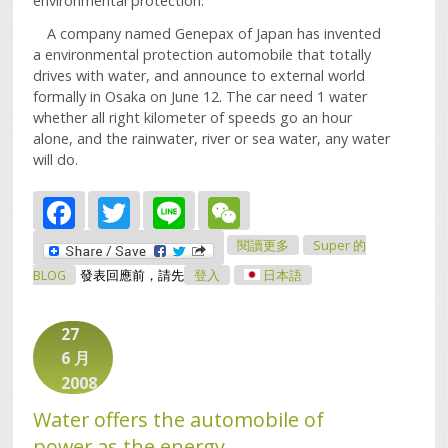
environmental protection.
A company named Genepax of Japan has invented
a environmental protection automobile that totally
drives with water, and announce to external world
formally in Osaka on June 12. The car need 1 water
whether all right kilometer of speeds go an hour
alone, and the rainwater, river or sea water, any water
will do.
Facebook
Twitter
Line
WeChat
關於Water Offers The
閱讀更多
Super 的
Automobile Of Power
As The Energy
BLOG
發表回應前，請先
登入
日本語
27
6 月
2008
Water offers the automobile of
power as the energy