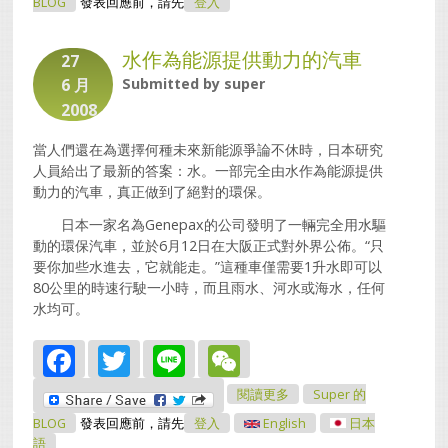
As The Energy
BLOG
發表回應前，請先
登入
水作為能源提供動力的汽車
27
6 月
Submitted by
super
2008
當人們還在為選擇何種未來新能源爭論不休時，日本研究
人員給出了最新的答案：水。一部完全由水作為能源提供
動力的汽車，真正做到了絕對的環保。
日本一家名為Genepax的公司發明了一輛完全用水驅
動的環保汽車，並於6月12日在大阪正式對外界公佈。“只
要你加些水進去，它就能走。”這種車僅需要1升水即可以
80公里的時速行駛一小時，而且雨水、河水或海水，任何
水均可。
Facebook
Twitter
Line
WeChat
關於水作為能源提供動力
閱讀更多
Super 的
的汽車
BLOG
發表回應前，請先
登入
English
日本
語