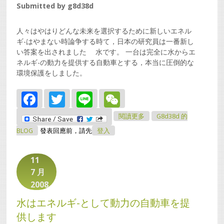
Submitted by
g8d38d
人々はやはりどんな未来を選択するために新しいエネル
ギ-はやまない時論争する時て，日本の研究員は一番新し
い答案を出されました 水です。 一台は完全に水からエ
ネルギ-の動力を提供する自動車とする，本当に圧倒的な
環境保護をしました。
Facebook
Twitter
Line
WeChat
關於水はエネルギ-とし
閱讀更多
G8d38d 的
て動力の自動車を提供し
ます
BLOG
發表回應前，請先
登入
11
7 月
2008
水はエネルギ-として動力の自動車を提
供します