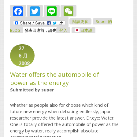
Facebook
Twitter
Line
WeChat
關於V8光荣使命：
閱讀更多
Super 的
BLOG
發表回應前，請先
登入
日本語
27
6 月
2008
Water offers the automobile of
power as the energy
Submitted by
super
Whether as people also for choose which kind of
future new energy when debating endlessly, Japan
researcher provide the latest answer. Dr.eye: Water.
One is totally offered the automobile of power as the
energy by water, really accomplish absolute