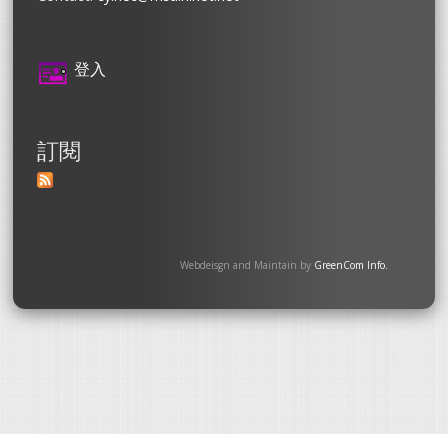
登入
訂閱
Webdeisgn and Maintain by
GreenCom Info.