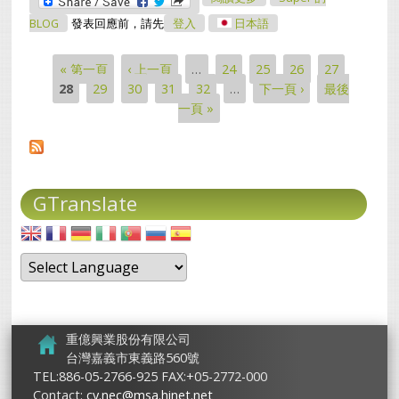
Deal With The
Influenza?
BLOG
發表回應前，請先
登入
日本語
« 第一頁
‹ 上一頁
…
24
25
26
27
頁面
28
29
30
31
32
…
下一頁 ›
最後
一頁 »
GTranslate
重億興業股份有限公司
台灣嘉義市東義路560號
TEL:886-05-2766-925 FAX:+05-2772-000
Contact:
cy.nec@msa.hinet.net