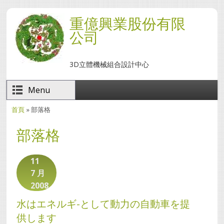
移至主內容
重億興業股份有限
公司
3D立體機械組合設計中心
Menu
首頁
» 部落格
您在這裡
部落格
11
7 月
2008
水はエネルギ-として動力の自動車を提
供します