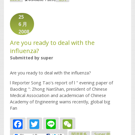
25
6 月
2008
Are you ready to deal with the
influenza?
Submitted by
super
Are you ready to deal with the influenza?
l Reporter Song Tao's report of l " evening paper of
Baoding ": Zhong NanShan, president of Chinese
Medical Association and academician of Chinese
Academy of Engineering warns recently, global big
Fan
Facebook
Twitter
Line
WeChat
關於Are You Ready To
閱讀更多
Super 的