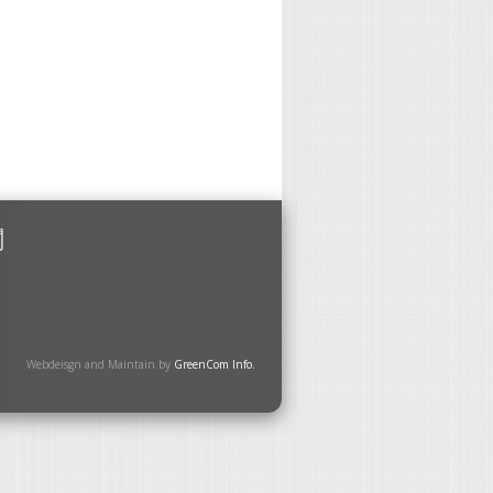
閱
Webdeisgn and Maintain by
GreenCom Info.