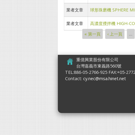
業者文章
球形珠磨機 SPHERE MI
業者文章
高濃度攪拌機 HIGH-CON
« 第一頁
‹ 上一頁
…
頁面
重億興業股份有限公司
台灣嘉義市東義路560號
TEL:886-05-2766-925 FAX:+05-277
Contact:
cy.nec@msa.hinet.net