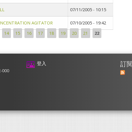
LL
07/11/2005 - 10:15
CENTRATION AGITATOR
07/10/2005 - 19:42
14
15
16
17
18
19
20
21
22
訂
登入
2-000