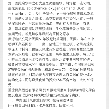
漿，因此廢水中含有大量之總固體物、懸浮物、硫化物、
生化需氧量（biochemical oxygen demand, BOD，註
一）及Na+、Cl-、OH-等離子。另一種僅屬收集廢紙為原
料，蒸解及漂白之廢水，紙漿製造廠所污染的水質，一般
呈深咖啡色、混濁而懸浮物多、表面有大量泡沫、有惡
臭、沿圳路兩岸沈積紙漿纖維、生化需氧量及水溫均高，
魚類死絕。若是屬收集廢紙為原料之廢水。
廣源造紙公司於民國53年設廠於苗栗縣、民國73年在台中
幼獅工業區開發一、二廠，佔地三十餘公頃，公司為達到
環保工作耗資二億餘元興建污水處理廠，飼養百隻鯉魚做
為防污水危害，如有污水流進，魚率先出現反映。每天12
小時三度濾清污水後再排放，由於水質中具有豐富的磷，
被農民當成寶水的引用灌溉稻田。 87年間，台灣地區回收
279萬公噸的國內廢紙，相當於一天7644公噸的數量都由
紙廠代處理，則需約要九座日夜處理九百公噸的焚化爐才
能夠化掉，而每座焚化爐的投資成本不含土地，大約50億
元。
重億興業股份有限公司 污水微粒研磨奈米觸媒(物理化學自
燃反應處理技術) 轉換燃燒熱能節能減碳等功效。
一、 專案設計規劃重點需求 : 投資回收利益
(一) 投資回收利益污水淨化排放、回收利用。