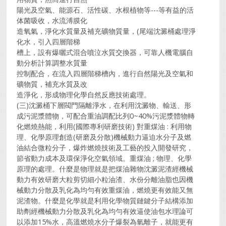
陽光及空氣、能源石、活性碳、水根植物等---等有益的活
体菌吸收，水流溥膜化
造氧氣，淨化水質量及補充礦物質量，(尾端沈澱桶處理淨
化水，引入四層階梯
槽上，設有爆曬式混合噴泣水質交換器，可靠人機電腦自
動分析計算調整水質量
控制配合，在流入四層階梯槽內，進行自然陽光及空氣和
礦物質，補充水質及改
造淨化，形成物理化學自然反應技術處理。
(三)沈澱桶下層閥門隔離淨水，在利用沈澱物、輸送、形
成污泥漿體物，可配合重油調配比列0~40%污泥漿體物轉
化燃燒熱能，利用(國際專利研磨技術) 對重煤油 : 利用物
理、化學原理創造(研磨及分散)機械動力逼迫水分子及燃
油結合微粒分子，爆炸燃燒技術及工藝的投入開發研究，
節省動力成本及環保淨化空氣領域。重煤油 ; 物理、化學
原理的處理。什麼是物理就是把煤油雜物沈澱泥渣經機械
動力有效研磨大粒剪切細小粒油渣、水份分離油脂也因機
械動力分散及乳化為均勻有效重煤油，燃燒更有效能又無
泥渣物。什麼是化學就是利用化學物質鏈鍵分子結構添加
助劑經機械動力分散及乳化為均勻有效逼使油包水理論可
以添加15%水，高溫燃燒水分子爆裂為氫離子，就能更有