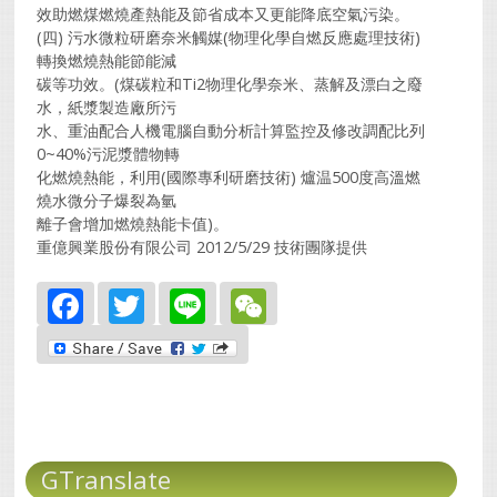
效助燃煤燃燒產熱能及節省成本又更能降底空氣污染。
(四) 污水微粒研磨奈米觸媒(物理化學自燃反應處理技術)
轉換燃燒熱能節能減
碳等功效。(煤碳粒和Ti2物理化學奈米、蒸解及漂白之廢
水，紙漿製造廠所污
水、重油配合人機電腦自動分析計算監控及修改調配比列
0~40%污泥漿體物轉
化燃燒熱能，利用(國際專利研磨技術) 爐温500度高溫燃
燒水微分子爆裂為氫
離子會增加燃燒熱能卡值)。
重億興業股份有限公司 2012/5/29 技術團隊提供
Facebook
Twitter
Line
WeChat
GTranslate