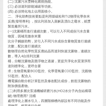
(二) 沈澱污水漿轉化燃燒熱能。
(三) 必須達到節能減碳等功效。
(四) 必須簡化地土佔用面積小。
二、 淨化助劑技術要點是利用煤碳粒和Ti2物理化學奈米
反應(發明專利) ，按比列添加入蒸解及漂白之廢水，紙漿
製造廠所污水。
(一)沈澱桶而進行連續次數，可以引入不同成份污水含量
物質，因補充微奈米重
比分子觸媒助劑，於引入不同污水成份含量物質進行連續
次數，配比進行連續次
數物理自然化學性質反應結晶而達到快速沈澱物，連續次
數，導入4台排列沈澱
桶，分離沈澱物及懸浮物之過濾，更提升淨化水質潔淨而
達到標準化，更呼合要
求 ; 生物需氧量BOD監控、化學需氧量COD監控、沈殿物
SS監控。配合人
機電腦自動分析計算監控及修改配比成份，創造沈澱物的
附加價值產物。
(二)利用多層次泵浦機械研磨污水(HO2水分子內含結構環
鍵) 物理應用? 沈桶
處理淨化上層水引入，四層階梯槽內卻設有不同功能及作
用物質，然而進行自然