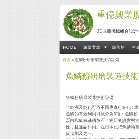
移至主內容
重億興業
3D立體機械組合設計
HOME
城堡文章
部落格
生
首頁
» 魚鱗粉研磨製造技術設備
您在這裡
魚鱗粉研磨製造技術
魚鱗粉研磨製造技術設備
半乾濕及乾化可依不同應進行細化 : 
魚鱗的有效利用可概分為3項：魚鱗粉
蛋白和氫氧基磷灰石，經研究證實對
性，且無副作用。在日本已把魚鱗粉
促進劑及之一。