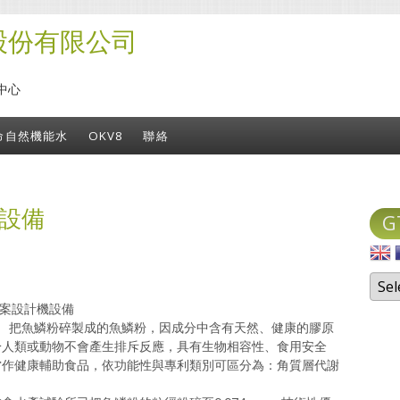
股份有限公司
中心
命自然機能水
OKV8
聯絡
設備
G
專案設計機設備
 把魚鱗粉碎製成的魚鱗粉，因成分中含有天然、健康的膠原
於人類或動物不會產生排斥反應，具有生物相容性、食用安全
當作健康輔助食品，依功能性與專利類別可區分為：角質層代謝