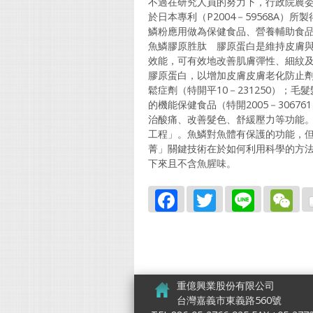
不過在研究人員的努力下，行政院農委
於日本專利（P2004－59568A）
鱗粉應用做為保健食品、營養輔助食
魚鱗膠原胜肽 膠原蛋白是維持皮膚
效能，可有效地改善肌膚彈性、細紋
膠原蛋白，以增加皮膚皮膚老化防止劑的
鬆症劑（特開平10－231250）；毛
的機能保健食品（特開2005－306
治酸痛、改善髮色、舒緩壓力等功能
工程」。魚鱗對魚體有保護的功能，
菁」關鍵技術在於如何利用科學的方
下來且不含魚腥味。
Facebook
Twitter
Line
W
重億興業股份有限公司
台灣嘉義市東義路560號