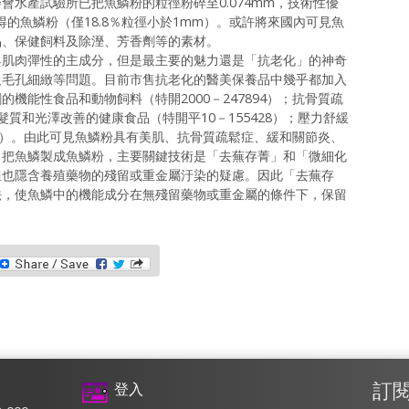
會水產試驗所已把魚鱗粉的粒徑粉碎至0.074mm，技術性優
所製得的魚鱗粉（僅18.8％粒徑小於1mm）。或許將來國內可見魚
品、保健飼料及除溼、芳香劑等的素材。
與肌肉彈性的主成分，但是最主要的魅力還是「抗老化」的神奇
及毛孔細緻等問題。目前市售抗老化的醫美保養品中幾乎都加入
機能性食品和動物飼料（特開2000－247894）；抗骨質疏
髮髮質和光澤改善的健康食品（特開平10－155428）；壓力舒緩
761）。由此可見魚鱗粉具有美肌、抗骨質疏鬆症、緩和關節炎、
。把魚鱗製成魚鱗粉，主要關鍵技術是「去蕪存菁」和「微細化
但也隱含養殖藥物的殘留或重金屬汙染的疑慮。因此「去蕪存
法，使魚鱗中的機能成分在無殘留藥物或重金屬的條件下，保留
eChat
訂
登入