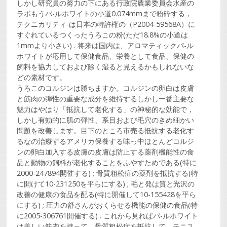
しかし研究員の努力の下にある行政院農業委員会水産の
ラボもうパ-ルホワイトの小道0.074mmまで粉砕する，
テクニカリティ-は日本の特許権の（P2004-59568A）に
すぐれているつくったうろこの粉(ただ18.8%の小道は
1mmより小さい) . 将来は国内は、アロマティックパ-ル
ホワイトが応用して保健食品、栄養として食品、保健の
飼料を協力しておよび除く湿ると見えるかもしれないな
どの素材です。
うろこのコルジンは勝ちますか。コルジンの卵白は皮膚
と筋肉の弾性の重要な成分を維持するしかし一番主要な
魅力はやはり「抵抗して老化する」の神秘的な効能で，
しかし有効的に肌の弾性、系目および毛穴のきめ細かい
問題を改善します。目下のところ市売る抵抗する老化す
るなの治療するアメリカ保養する味っ中ほとんどコルジ
ンの卵白加入する皮膚の皮膚は防止する薬剤機能性の食
品と動物の飼料が老化することをふやすためである(特に
2000-247894開催する) ; 骨質粗松症の薬剤を抵抗する(特
に開けて10-231250を平らにする) ; 毛と発は質と光沢の
改善の健康の食品を配る(特に開催して10-155428を平ら
にする) ; 圧力の舒さんがおくらせる機能の保健の食品(特
に2005-306761開催する) . これから見ればパ-ルホワイト
は美しい筋肉を持って、骨質粗松症を抵抗して、テニス