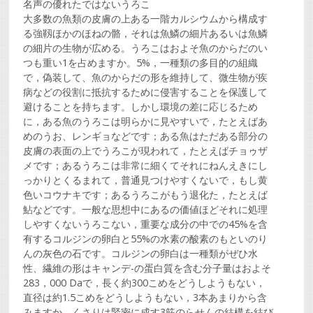
名声の優れたではないうろこ
大多数の魚類の皮膚の上ある一階カルシウムから構成す
る強靱ほかのほねの骼，それは魚鱗の細片あるいは魚鱗
の細片の生物が広める。うろこはおよそ魚のからだのい
つも重い1を占めますか。5%，一種類の多目的の組織
で，偽装して、魚のからだの形を維持して、微生物が疾
病などの役割に抵抗するために侵害することを保護して
避けることを持ちます。しかし環境の差に応じるため
に，ある魚のうろこは明らかに見やすいで，たとえばあ
めのうお、レンギョなどです；ある魚はただある部分の
皮膚の表面の上でうろこが現われて，たとえばチョゥザ
メです；あるうろこは非常に細くてそれにねんえきにし
っかりとくるまれて，普通見つけやすくないで，もし黄
色いコウナキです；あるうろこがもう退化た，たとえば
鮎などです。一般な思想中にあるの価値ほどそれに処理
しやすくないうろこない，重要な成分の中での45%を含
有するコルジンの卵白と55%の水素の酸素のもといのり
んの灰色の石です。コルジンの卵白は一種類がぜひ水
性、繊維の形はキャンデ-の蛋白質を含む分子量はおよそ
283，000 Daで，長く約300こめをどうしようもない，
直径は約1.5こめをどうしようもない，3本あまりから含
みますか。くさりは緊密に成す3筋のらせんの結構を結び