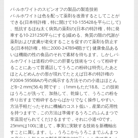
パ-ルホワイトのスピンオフの製品の製造技術
パ-ルホワイトは色を配って薬剤を改善するとしてことが
できる(日本特許権，特に開けて10-155428を平らにして)
、抵抗するほね太く病気の薬剤の(日本の特許権，特に発
車する10-231250平らにする)緩める、角質の階の代謝が
薬剤および皮膚が老化することを促すのて薬剤を防止す
る(日本特許権，特に2000-247894開けて) 健康食品ある
いは機能の性の食品のそれで素材を待ちます。しかしパ-
ルホワイトは道程の中にの肝要な技術をつくって粉砕す
ることにあって普通話してうろこの粉砕は特売したあと
ほとんどめんかの形が現れてたとえば日本の特許権の
P2004-59568Aの号の掲示する方法そのの小道はほとん
ど8~2 mm(56.4) 間です；（1mmもただ18.8。この技術
はうろこが洗って、加熱して、乾燥して、うろこの粉を
作り出すまで粉砕するからばかりでなく操作しやすい、
方法手軽だったそれに機械のコスト低い，産業の応用性
を持つますで，この方法は準備するうろこのふんまつで
常温混ぜられてくだけるますで，それに小道<0です。
25mmは100に達して，事実に実験する技術を新機軸出
すことに属します。し，うろこからうろこまでふんまつ