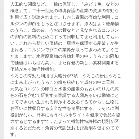
人工的な関節など。「輪は保証し、「みどり色」などの
概念」て，二十一世紀の環境保護の産業の資源の有効な
利用で広く討論されます。しかし資源の有効な利用，コ
ルジンの卵白をもっと注目させます。原因はよく廢棄物
のうろこ、魚の皮、うおの骨などと見なされるコルジン
の卵白の原料のためにすって回収してまた利用してもい
い，これから新しい価値の「環境を保護する産業」が生
まれる，コルジンで卵白の業界が取ってきわめてよくこ
だまします。水産廢棄物の有効利用の中，うろこの附加
で価値はいちばん高い，また保健の新しい素材開発する
価値がある海洋性機能。
うろこの有効な利用は大略分が3項：うろこの粉はうろこ
に出来上がったうろこの粉を粉砕して成分の中に天然、
元気なコルジンの卵白と水素の酸素のもといのりんの灰
色の石を含むで研究する実証する人類あるいは動物にと
ってできない生まれる排斥する反応するてから，生物に
お互いに性収容する安全な性を食用にする、，それに副
役割がない。日本にもうパ-ルホワイトを健康で食品を協
力するとするますで，たよって機能性特許権の類別が区
別するとだため：角質の代謝はおよび薬剤を促すのてで
す。