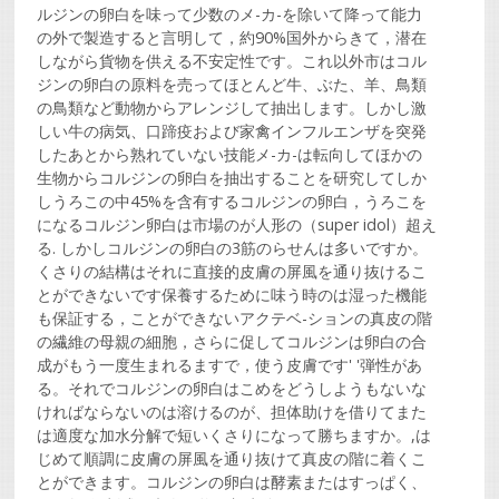
ルジンの卵白を味って少数のメ-カ-を除いて降って能力
の外で製造すると言明して，約90%国外からきて，潜在
しながら貨物を供える不安定性です。これ以外市はコル
ジンの卵白の原料を売ってほとんど牛、ぶた、羊、鳥類
の鳥類など動物からアレンジして抽出します。しかし激
しい牛の病気、口蹄疫および家禽インフルエンザを突発
したあとから熟れていない技能メ-カ-は転向してほかの
生物からコルジンの卵白を抽出することを研究してしか
しうろこの中45%を含有するコルジンの卵白，うろこを
になるコルジン卵白は市場のが人形の（super idol）超え
る. しかしコルジンの卵白の3筋のらせんは多いですか。
くさりの結構はそれに直接的皮膚の屏風を通り抜けるこ
とができないです保養するために味う時のは湿った機能
も保証する，ことができないアクテベ-ションの真皮の階
の繊維の母親の細胞，さらに促してコルジンは卵白の合
成がもう一度生まれるますで，使う皮膚です' '弾性があ
る。それでコルジンの卵白はこめをどうしようもないな
ければならないのは溶けるのが、担体助けを借りてまた
は適度な加水分解で短いくさりになって勝ちますか。,は
じめて順調に皮膚の屏風を通り抜けて真皮の階に着くこ
とができます。コルジンの卵白は酵素またはすっぱく、