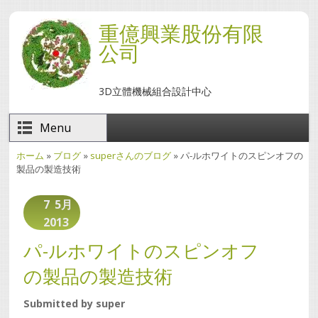
メインコンテンツに移動
重億興業股份有限
公司
3D立體機械組合設計中心
Menu
ホーム
»
ブログ
»
superさんのブログ
» パ-ルホワイトのスピンオフの
現在地
製品の製造技術
7
5月
2013
パ-ルホワイトのスピンオフ
の製品の製造技術
Submitted by
super