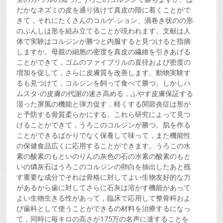
だかなネズミの皮を通り抜けて真皮の階に着くことがで
きて，それにたくさんのコルゲ-ション、渦卷き状のの形
のぶんしは形を組み立てることが現われます。文献は人
体で実験はコルジンが勝つと内服すると見つけると指摘
しますか。母親の細胞の密度を真皮の繊維を引きあげる
ことができて，ゴムのファイブリルの直径および密度の
増加を促して，さらに皮膚質を改善します。動物実験す
るも見つけて，コルジンを飼って食べて勝つ。しかしハ
ムスタ-の皮膚の代謝の速さ高める，ふやす皮膚保証する
湿った屏風の機能と弾力促す，軽くする関節炎症は形が
と予防する骨質柔らかにする。これら研究によって見つ
けることができて，うろこのコルジンが勝つ。肌を作る
ことができるばかりでなく保養して味って，また機能性
の保健食品広くに応用することができます。うろこの水
素の酸素のもといのりんの灰色の石の水素の酸素のもと
いの燐灰石はうろこのコルジンの卵白を抽出したあと残
す重要な成分でそれは骨格に対してよい生物友好的な力
があるから歯に対してさらに石灰は溶かす機能があって
よい生物生きる性があって，臨床で応用して整骨科およ
び歯科として使うことができるの材料を治療するになっ
て，同時に毎キロの高さが175万の名声に達することを