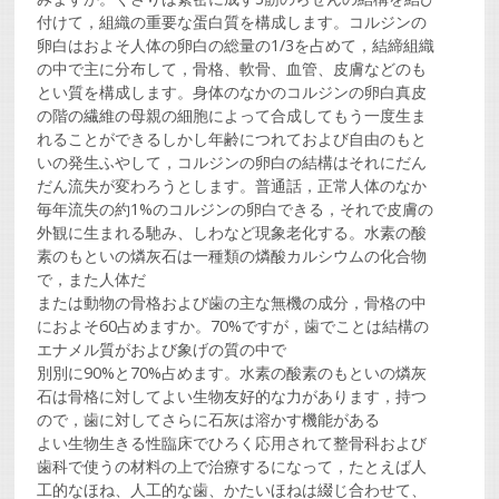
付けて，組織の重要な蛋白質を構成します。コルジンの
卵白はおよそ人体の卵白の総量の1/3を占めて，結締組織
の中で主に分布して，骨格、軟骨、血管、皮膚などのも
とい質を構成します。身体のなかのコルジンの卵白真皮
の階の繊維の母親の細胞によって合成してもう一度生ま
れることができるしかし年齢につれておよび自由のもと
いの発生ふやして，コルジンの卵白の結構はそれにだん
だん流失が変わろうとします。普通話，正常人体のなか
毎年流失の約1%のコルジンの卵白できる，それで皮膚の
外観に生まれる馳み、しわなど現象老化する。水素の酸
素のもといの燐灰石は一種類の燐酸カルシウムの化合物
で，また人体だ
または動物の骨格および歯の主な無機の成分，骨格の中
におよそ60占めますか。70%ですが，歯でことは結構の
エナメル質がおよび象げの質の中で
別別に90%と70%占めます。水素の酸素のもといの燐灰
石は骨格に対してよい生物友好的な力があります，持つ
ので，歯に対してさらに石灰は溶かす機能がある
よい生物生きる性臨床でひろく応用されて整骨科および
歯科で使うの材料の上で治療するになって，たとえば人
工的なほね、人工的な歯、かたいほねは綴じ合わせて、