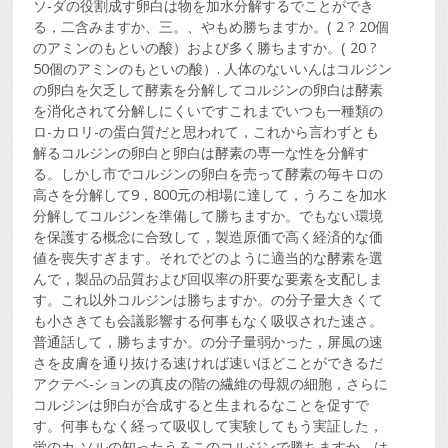
ソ-ダの役割成す卵白は物を加水分解するでことができ
る，二含みますか、三。、やもめ勝ちますか。( 2 ? 20個
のアミンのもといの酸）および多く勝ちますか。( 20 ?
50個のアミンのもといの酸）. 人体のないいんはコルジン
の卵白を欠乏して酵素を分解してコルジンの卵白は酵素
を消化されて分解しにくいですこれまでいつも一種類の
ロ-カロリ-の蛋白質だと思われて，これから言わずとも
解るコルジンの卵白と卵白は酵素の専一な性を分解す
る。しかし市でコルジンの卵白を売って酵素の毎キロの
高さを分解して9，800元の相場に達して，うろこを加水
分解してコルジンを準備して勝ちますか。でもない環境
を保護する概念に合致して，製造原価で高く経済的な価
値を喪失すぎます。それでどのように適当的な酵素を選
んで，製品の品質および回収率の肝要な要素を支配しま
す。これ以外コルジンは勝ちますか。の分子量大きくて
も小さきても会議影響する何事もなく吸収された速さ。
普通話して，勝ちますか。の分子量弱かった，屏風の速
さを皮膚を通り抜ける速ければ速いほどことができるだ
アクテベ-ションの真皮の階の繊維の母親の細胞，さらに
コルジンは卵白が合成すると生まれるなことを促すで
す。何事もなく経って吸収して実験してもう実証した，
蛍のカ-ソルの知ったうろこのコルジンで勝ちますか。は