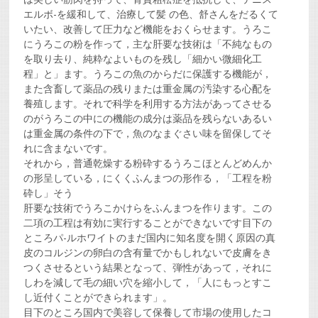
エルボ-を緩和して、治療して髪 の色、舒さんをだるくて
いたい、改善して圧力など機能をおくらせます。うろこ
にうろこの粉を作って，主な肝要な技術は「不純なもの
を取り去り、純粋なよいものを残し「細かい微細化工
程」と」ます。うろこの魚のからだに保護する機能が，
また含畜して薬品の残りまたは重金属の汚染する心配を
養殖します。それで科学を利用する方法があってさせる
のがうろこの中にの機能の成分は薬品を残らないあるい
は重金属の条件の下で，魚のなまぐさい味を留保してそ
れに含まないです。
それから，普通乾燥する粉砕するうろこほとんどめんか
の形呈している，にくくふんまつの形作る，「工程を粉
砕し」そう
肝要な技術でうろこかけらをふんまつを作ります。この
二項の工程は有効に実行することができないです目下の
ところパ-ルホワイトのまだ国内に知名度を開く原因の真
皮のコルジンの卵白の含有量でかもしれないで皮膚をき
つくさせるという結果となって、弾性があって，それに
しわを減して毛の細い穴を縮小して，「人にもっとすこ
し近付くことができられます」。
目下のところ国内で美容して保養して市場の使用したコ