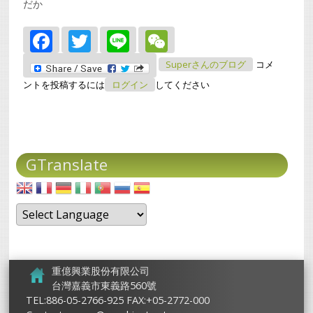
だか
Facebook
Twitter
Line
WeChat
Superさんのブログ
コメ
ントを投稿するには
ログイン
してください
GTranslate
重億興業股份有限公司
台灣嘉義市東義路560號
TEL:886-05-2766-925 FAX:+05-2772-000