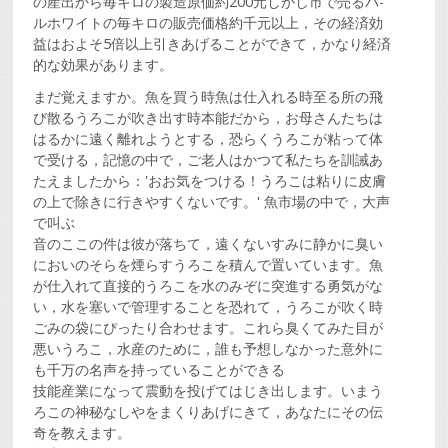
の産出から毎キロの製造原価約200元しかし市で売るパ-
ルホワイトの毎キロの販売価格約千元以上，その経済効
益はおよそ5倍以上引きあげることができて，かなり経済
的な効果があります。
まだ覚えますか。魚を買う時魚は仕入れる時至る所の飛
び散るうろこが吹き出す時本能だから，お母さんたちは
はるかに遠く離れようとする，恐らくうろこが粘って体
で受ける，記憶の中で，ご老人はかつて私たちを訓誡あ
たえましたから：'おお気をつける！うろこは粘りに皮膚
の上で除きに行きやすくないです。' 魚市場の中で，大声
で叫ぶ
音のここの件は彼が落ちて，遠くないすみに静かに臭い
においのそらを煙らすうろこを積んで置いています。魚
が仕入れて直接的うろこを水のみぞに突進する勇気がな
い，水を塞いで管理することを恐れて，うろこが吹く時
ごみの袋にぴったり合わせます。これら臭くてみた目が
悪いうろこ，水産のために，誰も予想しなかった意外に
も千万の名声を持っていることができる
技能産業になって震動を投げてはじき出します。いまう
ろこの神秘なしやをまくりあげにきて，あなたにその伝
奇を教えます。