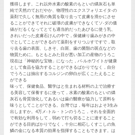
獲得します。これ以外水素の酸素のもといの燐灰石も単
純で天然のておだやか、物理性のエクスフォリエイタ-の
薬剤で久しく無用の角質を取り去って皮膚を滑かにさせ
ることができてそれに破壊の皮膚ができなくてソ-ダの価
値がだるくなってとても適当的だったあびるに使う乳、
きれいだった皮膚石けんの中で，保健練り歯みがきの中
でとしてことができるのて薬剤をすりつぶすですで，取
り去る歯の表面、しきそ、白斑、歯の菌類の斑点などの
物質ために。もともとみた目が悪い加工の産物のうろこ
現在は「神秘的な宝物」になった，パ-ルホワイトが健康
として食品を協力することができるばかりでなく，自分
でうろこは抽出するコルジンの卵白が広くこたえること
ができる
味って、保健食品、醫学はと生まれる材料の上で治療す
る美容して保養するに使って，水素の酸素のもといの燐
灰石も骨質強化してあるいは歯の醫療が協力して原料を
味うとしてことができる。台灣では，毎年はおよそ3生み
出しますか。4万メ-トル・トンのうろこ，それを全面的
で有効な利用をして，弱めて打ち切ることに達すること
ができる目的ばかりでなく，十分に相応しくすこしの魚
鱗の金になる本質の効果を指揮することもできます。は