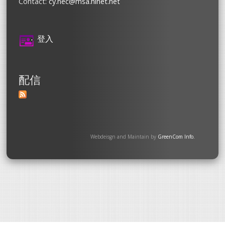
Contact:
cy.nec@msa.hinet.net
登入
配信
Webdeisgn and Maintain by
GreenCom Info.